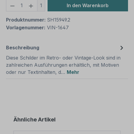
Produkt Anzahl: Gib den gewünschten We
1
In den Warenkorb
Produktnummer:
SH15949.2
Vorlagenummer:
VIN-1647
Beschreibung
Diese Schilder im Retro- oder Vintage-Look sind in
zahlreichen Ausführungen erhältlich, mit Motiven
oder nur Textinhalten, d…
Mehr
Produktgalerie überspringen
Ähnliche Artikel