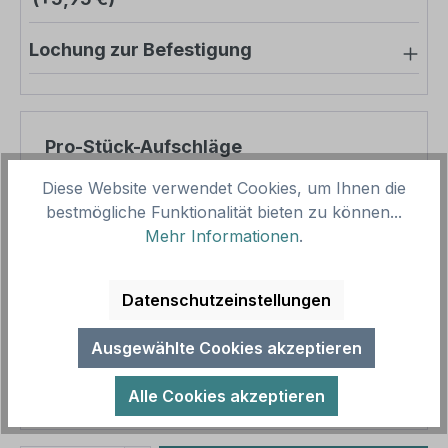
Lochung zur Befestigung
Pro-Stück-Aufschläge
Diese Website verwendet Cookies, um Ihnen die
Produktpreis
30,46 €
bestmögliche Funktionalität bieten zu können...
Zwischensumme
30,46 €
Mehr Informationen
.
Zusammenfassung
Datenschutzeinstellungen
Gesamtpreis
30,46 €
Ausgewählte Cookies akzeptieren
Preise inkl. MwSt. zzgl. Versandkosten
Aufgrund von Neuberechnungen im Warenkorb sind
Alle Cookies akzeptieren
abweichende Endpreise möglich.