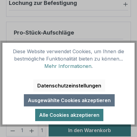
Lochung zur Befestigung
Pro-Stück-Aufschläge
Produktpreis
30,46 €
Diese Website verwendet Cookies, um Ihnen die
Zwischensumme
30,46 €
bestmögliche Funktionalität bieten zu können...
Mehr Informationen
.
Zusammenfassung
Datenschutzeinstellungen
Gesamtpreis
30,46 €
Preise inkl. MwSt. zzgl. Versandkosten
Ausgewählte Cookies akzeptieren
Aufgrund von Neuberechnungen im Warenkorb sind
abweichende Endpreise möglich.
Alle Cookies akzeptieren
Produkt Anzahl: Gib den gewünschten We
1
In den Warenkorb