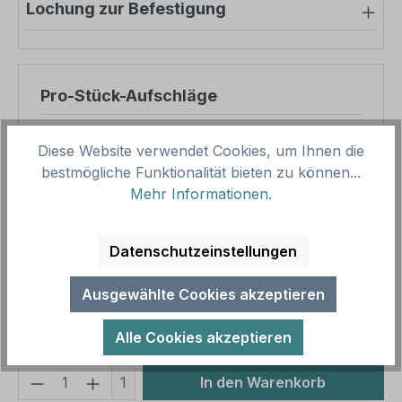
Lochung zur Befestigung
Pro-Stück-Aufschläge
Produktpreis
87,47 €
Diese Website verwendet Cookies, um Ihnen die
Zwischensumme
87,47 €
bestmögliche Funktionalität bieten zu können...
Mehr Informationen
.
Zusammenfassung
Datenschutzeinstellungen
Gesamtpreis
87,47 €
Preise inkl. MwSt. zzgl. Versandkosten
Ausgewählte Cookies akzeptieren
Aufgrund von Neuberechnungen im Warenkorb sind
abweichende Endpreise möglich.
Alle Cookies akzeptieren
Produkt Anzahl: Gib den gewünschten We
1
In den Warenkorb