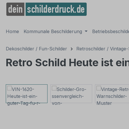
springen
Zur Hauptnavigation springen
Home
Kommunale Beschilderung
Betriebsbeschil
Dekoschilder / Fun-Schilder
Retroschilder / Vintage-
Retro Schild Heute ist e
Bildergalerie überspringen