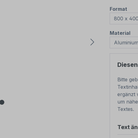
aus
Format
au
Material
Diesen
Bitte ge
Textinha
ergänzt 
um nähe
Textes.
Text ä