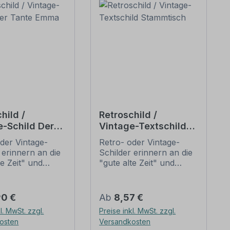
hild /
Retroschild /
e-Schild Der
Vintage-Textschild
 Emma Laden
Stammtisch
der Vintage-
Retro- oder Vintage-
 erinnern an die
Schilder erinnern an die
te Zeit" und
"gute alte Zeit" und
 sich mit ihrem
erfreuen sich mit ihrem
ischen Aussehen
nostalgischen Aussehen
eliebheit. Sind
großer Beliebheit. Sind
er Preis:
Regulärer Preis:
90 €
Ab
8,57 €
hilder im Original
diese Schilder im Original
l. MwSt. zzgl.
Preise inkl. MwSt. zzgl.
wer und häufig
nur schwer und häufig
osten
Versandkosten
horrenden Preise
nur zu horrenden Preise