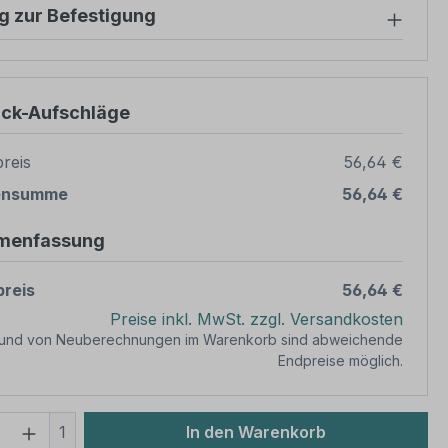
g zur Befestigung
ück-Aufschläge
reis
56,64 €
ensumme
56,64 €
menfassung
reis
56,64 €
Preise inkl. MwSt. zzgl. Versandkosten
rund von Neuberechnungen im Warenkorb sind abweichende
Endpreise möglich.
 Anzahl: Gib den gewünschten Wert ein 
1
In den Warenkorb