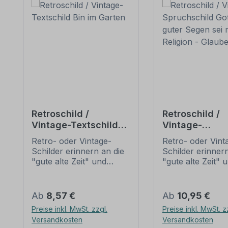
Retroschild /
Retroschild /
Vintage-Textschild
Vintage-
Bin im Garten
Spruchschild 
Retro- oder Vintage-
Retro- oder Vint
guter Segen se
Schilder erinnern an die
Schilder erinnern
dir – Religion -
"gute alte Zeit" und
"gute alte Zeit" 
Glaube
erfreuen sich mit ihrem
erfreuen sich mi
nostalgischen Aussehen
nostalgischen A
großer Beliebheit. Sind
großer Beliebheit
Regulärer Preis:
Regulärer Preis:
Ab
8,57 €
Ab
10,95 €
diese Schilder im Original
diese Schilder im
Preise inkl. MwSt. zzgl.
Preise inkl. MwSt. z
nur schwer und häufig
nur schwer und 
Versandkosten
Versandkosten
nur zu horrenden Preise
nur zu horrende