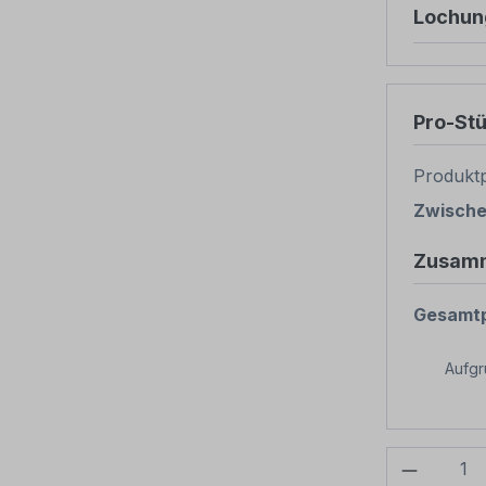
Lochun
Pro-St
Produktp
Zwisch
Zusam
Gesamtp
Aufg
Produkt