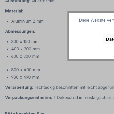
Ausführung:
Querformat
Material:
Diese Website ver
Aluminium 2 mm
Abmessungen:
Dat
300 x 150 mm
400 x 200 mm
600 x 300 mm
800 x 400 mm
980 x 490 mm
Verarbeitung:
rechteckig beschnitten mit leicht abgeru
Verpackungseinheiten:
1 Dekoschild im nostalgischen
Bitte beachten Sie: