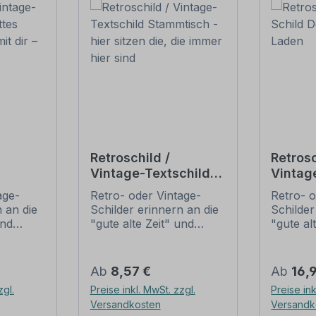
Retroschild /
Retrosc
Vintage-Textschild
Vintag
Gottes
Stammtisch - hier
Tante
age-
Retro- oder Vintage-
Retro- o
i mit
sitzen die, die immer
 an die
Schilder erinnern an die
Schilder
hier sind
und
"gute alte Zeit" und
"gute al
t ihrem
erfreuen sich mit ihrem
erfreuen
ussehen
nostalgischen Aussehen
nostalg
. Sind
großer Beliebheit. Sind
großer B
Regulärer Preis:
Regulär
Ab
8,57 €
Ab
16,
 Original
diese Schilder im Original
diese Sc
zgl.
Preise inkl. MwSt. zzgl.
Preise ink
häufig
nur schwer und häufig
nur sch
Versandkosten
Versandk
n Preise
nur zu horrenden Preise
nur zu 