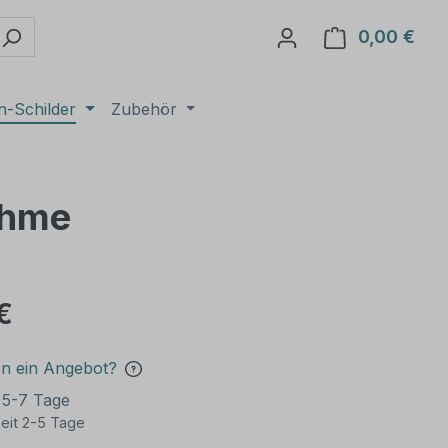
0,00 €
Ware
n-Schilder
Zubehör
nahme
€
en ein Angebot?
t 5-7 Tage
eit 2-5 Tage