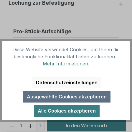
Lochung zur Befestigung
Pro-Stück-Aufschläge
Produktpreis
31,89 €
Diese Website verwendet Cookies, um Ihnen die
Zwischensumme
31,89 €
bestmögliche Funktionalität bieten zu können...
Mehr Informationen
.
Zusammenfassung
Datenschutzeinstellungen
Gesamtpreis
31,89 €
Preise inkl. MwSt. zzgl. Versandkosten
Ausgewählte Cookies akzeptieren
Aufgrund von Neuberechnungen im Warenkorb sind
abweichende Endpreise möglich.
Alle Cookies akzeptieren
Produkt Anzahl: Gib den gewünschten We
1
In den Warenkorb