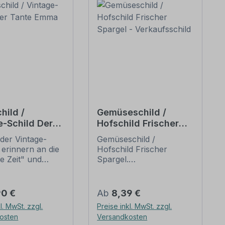
hild /
Gemüseschild /
e-Schild Der
Hofschild Frischer
 Emma Laden
Spargel -
der Vintage-
Gemüseschild /
Verkaufsschild
 erinnern an die
Hofschild Frischer
te Zeit" und
Spargel.
 sich mit ihrem
Verkaufsschilder für Ihr
ischen Aussehen
Obst und Gemüse – für
eliebheit. Sind
Ihren Hof, den
er Preis:
Regulärer Preis:
90 €
Ab
8,39 €
hilder im Original
Verkaufsstand oder
l. MwSt. zzgl.
Preise inkl. MwSt. zzgl.
wer und häufig
Ihren Hofladen. Wir
osten
Versandkosten
horrenden Preise
führen zahlreiche Obst-