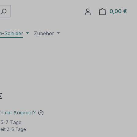
0,00 €
Ware
n-Schilder
Zubehör
€
en ein Angebot?
t 5-7 Tage
eit 2-5 Tage