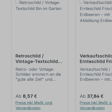
Retroschild /
Verkaufsschild
Vintage-Textschild
Ernteschild Fr
Bin im Garten
Erdbeeren – m
Retro- oder Vintage-
Verkaufsschild /
Abbildung Erd
Schilder erinnern an die
Ernteschild Fris
"gute alte Zeit" und
Erdbeeren – mit
erfreuen sich mit ihrem
Abbildung Erdbe
nostalgischen Aussehen
Ein schönes
großer Beliebheit. Sind
Hinweisschild fü
Regulärer Preis:
Regulärer Preis:
Ab
8,57 €
Ab
37,84 €
diese Schilder im Original
Verkauf von Erd
Preise inkl. MwSt. zzgl.
Preise inkl. MwSt. z
nur schwer und häufig
an Verkaufsstän
Versandkosten
Versandkosten
nur zu horrenden Preise
Obstladen oder 