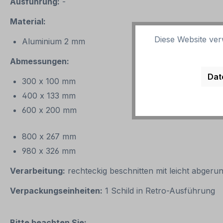
Ausführung:
-
Material:
Diese Website ver
Aluminium 2 mm
Abmessungen:
Dat
300 x 100 mm
400 x 133 mm
600 x 200 mm
800 x 267 mm
980 x 326 mm
Verarbeitung:
rechteckig beschnitten mit leicht abgeru
Verpackungseinheiten:
1 Schild in Retro-Ausführung
Bitte beachten Sie: