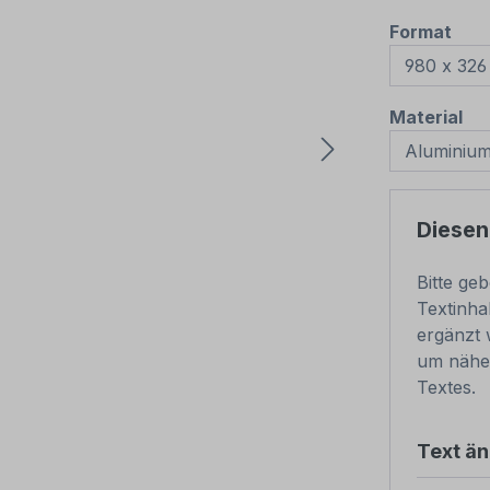
aus
Format
au
Material
Diesen
Bitte ge
Textinha
ergänzt 
um nähe
Textes.
Text ä