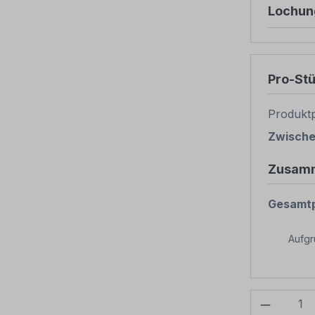
Lochun
Pro-St
Produktp
Zwisch
Zusam
Gesamtp
Aufg
Produkt