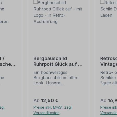
 /
Bergbauschild
Retrosc
ische
Ruhrpott Glück auf -
Vintag
it
mit Logo - in Retro-
Tante
Ein hochwertiges
Retro- o
beeren
Ausführung
che
Bergbauschild im alten
Schilder
Look. Unsere
"gute al
eren.
Bergbauschilder sind
erfreuen
alten Schildern
nostalg
r den
nachempfunden, die
großer B
Regulärer Preis:
Regulär
Ab
12,50 €
Ab
16,
beeren
zum Teil aus Holz
diese Sc
zgl.
Preise inkl. MwSt. zzgl.
Preise ink
den, im
bestanden, mit
nur sch
Versandkosten
Versandk
auf dem
handgemalten Inhalten.
nur zu 