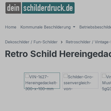
springen
Zur Hauptnavigation springen
Home
Kommunale Beschilderung
Betriebsbeschil
Dekoschilder / Fun-Schilder
Retroschilder / Vintage-
Retro Schild Hereingeda
Bildergalerie überspringen