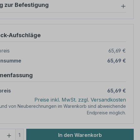
g zur Befestigung
ück-Aufschläge
reis
65,69 €
ensumme
65,69 €
menfassung
reis
65,69 €
Preise inkl. MwSt. zzgl. Versandkosten
rund von Neuberechnungen im Warenkorb sind abweichende
Endpreise möglich.
 Anzahl: Gib den gewünschten Wert ein 
1
In den Warenkorb