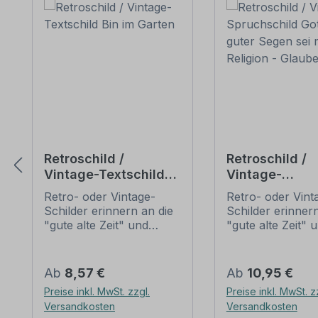
Retroschild /
Retroschild /
Vintage-Textschild
Vintage-
Bin im Garten
Spruchschild 
Retro- oder Vintage-
Retro- oder Vint
guter Segen se
Schilder erinnern an die
Schilder erinnern
dir – Religion -
"gute alte Zeit" und
"gute alte Zeit" 
Glaube
erfreuen sich mit ihrem
erfreuen sich mi
nostalgischen Aussehen
nostalgischen A
großer Beliebheit. Sind
großer Beliebheit
Regulärer Preis:
Regulärer Preis:
Ab
8,57 €
Ab
10,95 €
diese Schilder im Original
diese Schilder im
Preise inkl. MwSt. zzgl.
Preise inkl. MwSt. z
nur schwer und häufig
nur schwer und 
Versandkosten
Versandkosten
nur zu horrenden Preise
nur zu horrende