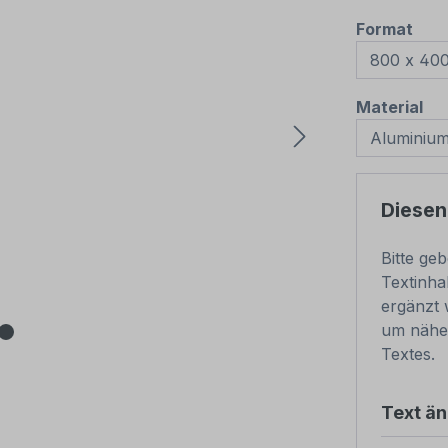
aus
Format
au
Material
Diesen
Bitte ge
Textinha
ergänzt 
um nähe
Textes.
Text ä