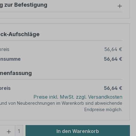
g zur Befestigung
ück-Aufschläge
reis
56,64 €
ensumme
56,64 €
menfassung
reis
56,64 €
Preise inkl. MwSt. zzgl. Versandkosten
rund von Neuberechnungen im Warenkorb sind abweichende
Endpreise möglich.
 Anzahl: Gib den gewünschten Wert ein 
1
In den Warenkorb