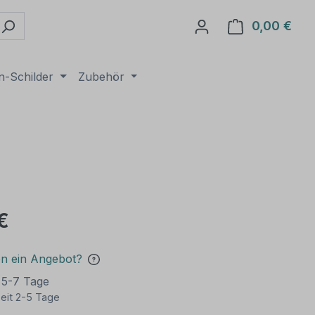
0,00 €
Ware
n-Schilder
Zubehör
€
en ein Angebot?
t 5-7 Tage
eit 2-5 Tage