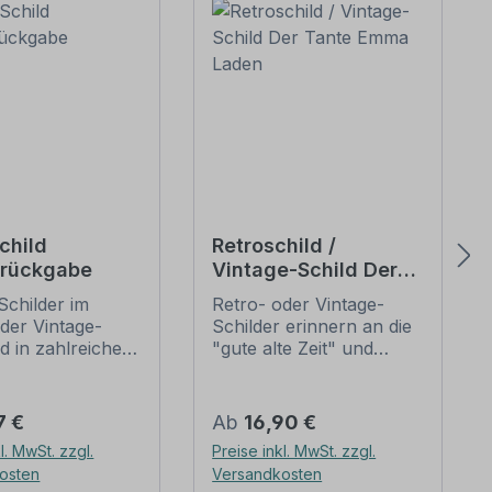
child
Retroschild /
rückgabe
Vintage-Schild Der
Tante Emma Laden
Schilder im
Retro- oder Vintage-
der Vintage-
Schilder erinnern an die
d in zahlreichen
"gute alte Zeit" und
ungen erhältlich,
erfreuen sich mit ihrem
iven oder nur
nostalgischen Aussehen
lten, die je nach
großer Beliebheit. Sind
er Preis:
Regulärer Preis:
7 €
Ab
16,90 €
ndividuallisiert
diese Schilder im Original
l. MwSt. zzgl.
Preise inkl. MwSt. zzgl.
können. Die
nur schwer und häufig
osten
Versandkosten
Kratzer und
nur zu horrenden Preise