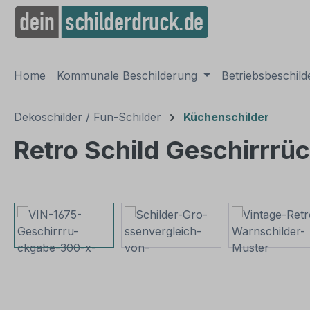
springen
Zur Hauptnavigation springen
Home
Kommunale Beschilderung
Betriebsbeschil
Dekoschilder / Fun-Schilder
Küchenschilder
Retro Schild Geschirrrüc
Bildergalerie überspringen