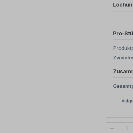
Lochun
Pro-St
Produktp
Zwisch
Zusam
Gesamtp
Aufg
Produkt