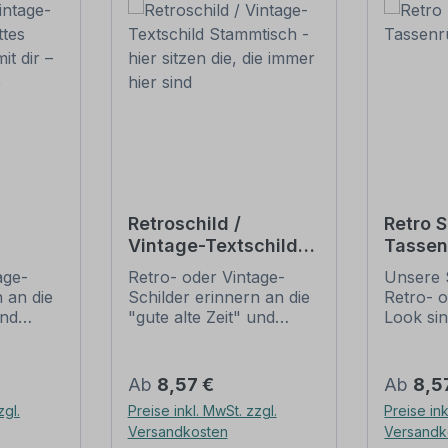
Retroschild /
Retro S
Vintage-Textschild
Tassen
Gottes
Stammtisch - hier
age-
Retro- oder Vintage-
Unsere 
i mit
sitzen die, die immer
 an die
Schilder erinnern an die
Retro- o
hier sind
und
"gute alte Zeit" und
Look sin
t ihrem
erfreuen sich mit ihrem
Ausführ
ussehen
nostalgischen Aussehen
mit Mot
. Sind
großer Beliebheit. Sind
Textinha
Regulärer Preis:
Regulär
Ab
8,57 €
Ab
8,5
 Original
diese Schilder im Original
Artikel i
zgl.
Preise inkl. MwSt. zzgl.
Preise ink
häufig
nur schwer und häufig
werden 
Versandkosten
Versandk
n Preise
nur zu horrenden Preise
Patina (