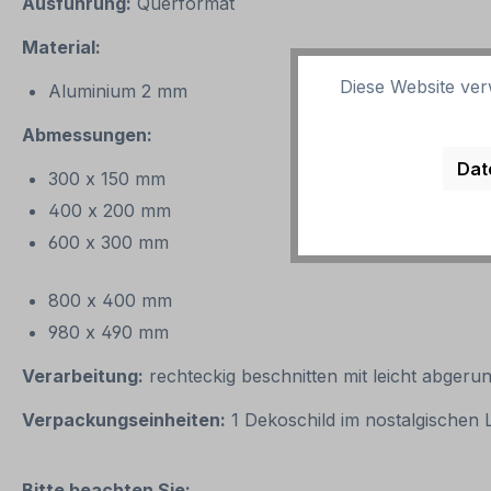
Ausführung:
Querformat
Material:
Diese Website ver
Aluminium 2 mm
Abmessungen:
Dat
300 x 150 mm
400 x 200 mm
600 x 300 mm
800 x 400 mm
980 x 490 mm
Verarbeitung:
rechteckig beschnitten mit leicht abgeru
Verpackungseinheiten:
1 Dekoschild im nostalgischen
Bitte beachten Sie: