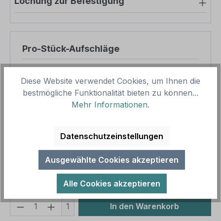
Lochung zur Befestigung
Pro-Stück-Aufschläge
Produktpreis
14,40 €
Diese Website verwendet Cookies, um Ihnen die
Zwischensumme
14,40 €
bestmögliche Funktionalität bieten zu können...
Mehr Informationen
.
Zusammenfassung
Datenschutzeinstellungen
Gesamtpreis
14,40 €
Preise inkl. MwSt. zzgl. Versandkosten
Ausgewählte Cookies akzeptieren
Aufgrund von Neuberechnungen im Warenkorb sind
abweichende Endpreise möglich.
Alle Cookies akzeptieren
Produkt Anzahl: Gib den gewünschten We
1
In den Warenkorb