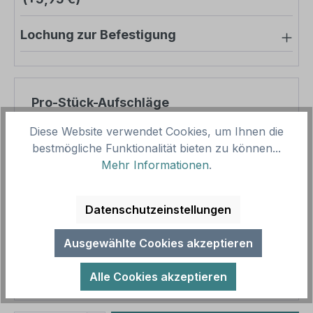
Lochung zur Befestigung
Pro-Stück-Aufschläge
Diese Website verwendet Cookies, um Ihnen die
Produktpreis
65,69 €
bestmögliche Funktionalität bieten zu können...
Zwischensumme
65,69 €
Mehr Informationen
.
Zusammenfassung
Datenschutzeinstellungen
Gesamtpreis
65,69 €
Ausgewählte Cookies akzeptieren
Preise inkl. MwSt. zzgl. Versandkosten
Aufgrund von Neuberechnungen im Warenkorb sind
Alle Cookies akzeptieren
abweichende Endpreise möglich.