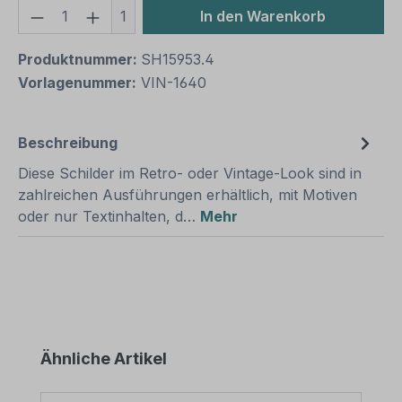
Produkt Anzahl: Gib den gewünschten We
1
In den Warenkorb
Produktnummer:
SH15953.4
Vorlagenummer:
VIN-1640
Beschreibung
Diese Schilder im Retro- oder Vintage-Look sind in
zahlreichen Ausführungen erhältlich, mit Motiven
oder nur Textinhalten, d…
Mehr
Produktgalerie überspringen
Ähnliche Artikel