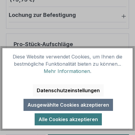
Lochung zur Befestigung
Pro-Stück-Aufschläge
Diese Website verwendet Cookies, um Ihnen die
Produktpreis
30,46 €
bestmögliche Funktionalität bieten zu können...
Zwischensumme
30,46 €
Mehr Informationen
.
Zusammenfassung
Datenschutzeinstellungen
Gesamtpreis
30,46 €
Ausgewählte Cookies akzeptieren
Preise inkl. MwSt. zzgl. Versandkosten
Aufgrund von Neuberechnungen im Warenkorb sind
Alle Cookies akzeptieren
abweichende Endpreise möglich.