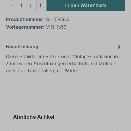
Produkt Anzahl: Gib den gewünschten We
1
In den Warenkorb
Produktnummer:
SH15958.2
Vorlagenummer:
VIN-1653
Beschreibung
Diese Schilder im Retro- oder Vintage-Look sind in
zahlreichen Ausführungen erhältlich, mit Motiven
oder nur Textinhalten, d…
Mehr
Produktgalerie überspringen
Ähnliche Artikel