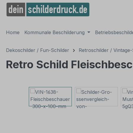
springen
Zur Hauptnavigation springen
Home
Kommunale Beschilderung
Betriebsbeschil
Dekoschilder / Fun-Schilder
Retroschilder / Vintage-
Retro Schild Fleischbes
Bildergalerie überspringen