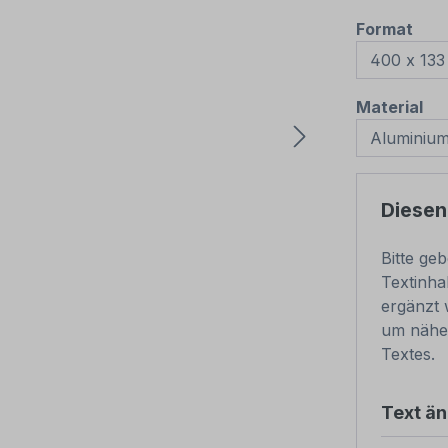
aus
Format
au
Material
Diesen
Bitte ge
Textinha
ergänzt 
um nähe
Textes.
Text ä