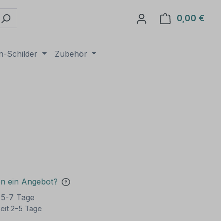
0,00 €
Ware
n-Schilder
Zubehör
en ein Angebot?
t 5-7 Tage
eit 2-5 Tage