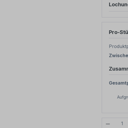
Lochun
Pro-St
Produktp
Zwisch
Zusam
Gesamtp
Aufg
Produkt