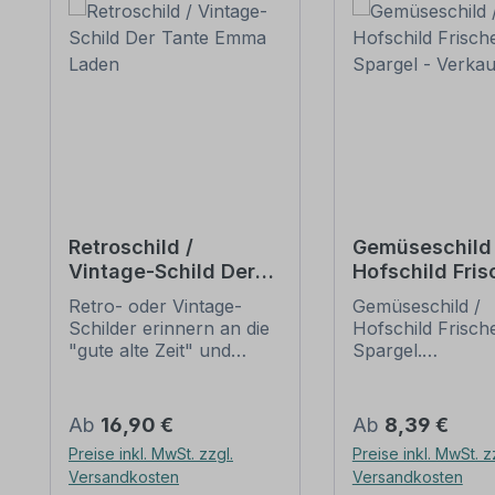
Retroschild /
Gemüseschild 
Vintage-Schild Der
Hofschild Fris
Tante Emma Laden
Spargel -
Retro- oder Vintage-
Gemüseschild /
Verkaufsschil
Schilder erinnern an die
Hofschild Frisch
"gute alte Zeit" und
Spargel.
erfreuen sich mit ihrem
Verkaufsschilder 
nostalgischen Aussehen
Obst und Gemüse
großer Beliebheit. Sind
Ihren Hof, den
Regulärer Preis:
Regulärer Preis:
Ab
16,90 €
Ab
8,39 €
diese Schilder im Original
Verkaufsstand o
Preise inkl. MwSt. zzgl.
Preise inkl. MwSt. z
nur schwer und häufig
Ihren Hofladen. 
Versandkosten
Versandkosten
nur zu horrenden Preise
führen zahlreich