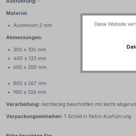
Ausführung:
-
Material:
Diese Website ver
Aluminium 2 mm
Abmessungen:
Dat
300 x 100 mm
400 x 133 mm
600 x 200 mm
800 x 267 mm
980 x 326 mm
Verarbeitung:
rechteckig beschnitten mit leicht abgeru
Verpackungseinheiten:
1 Schild in Retro-Ausführung
Bitte beachten Sie: