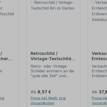
/
Retroschild /
Verkau
cher
Vintage-Textschild
Erntesc
Bin im Garten
Erdbee
Retro- oder Vintage-
Verkaufs
d
Abbild
er
Schilder erinnern an die
Erntesch
"gute alte Zeit" und
Erdbeer
für Ihr
erfreuen sich mit ihrem
Abbildu
 – für
nostalgischen Aussehen
Ein sch
großer Beliebheit. Sind
Hinweiss
Regulärer Preis:
Regulär
Ab
8,57 €
Ab
37,
der
diese Schilder im Original
Verkauf
zgl.
Preise inkl. MwSt. zzgl.
Preise ink
Wir
nur schwer und häufig
an Verk
Versandkosten
Versandk
e Obst-
nur zu horrenden Preise
Obstlad