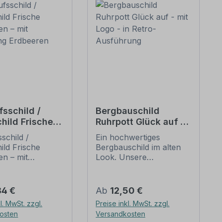
fsschild /
Bergbauschild
hild Frische
Ruhrpott Glück auf -
ren – mit
mit Logo - in Retro-
schild /
Ein hochwertiges
ung Erdbeeren
Ausführung
ild Frische
Bergbauschild im alten
en – mit
Look. Unsere
ng Erdbeeren.
Bergbauschilder sind
önes
alten Schildern
child für den
nachempfunden, die
er Preis:
Regulärer Preis:
84 €
Ab
12,50 €
 von Erdbeeren
zum Teil aus Holz
l. MwSt. zzgl.
Preise inkl. MwSt. zzgl.
aufsständen, im
bestanden, mit
osten
Versandkosten
en oder auf dem
handgemalten Inhalten.