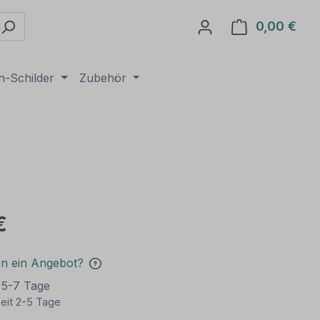
0,00 €
Ware
n-Schilder
Zubehör
€
en ein Angebot?
t 5-7 Tage
eit 2-5 Tage