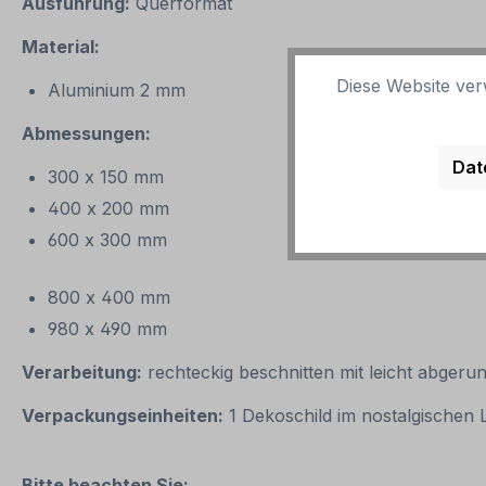
Ausführung:
Querformat
Material:
Diese Website ver
Aluminium 2 mm
Abmessungen:
Dat
300 x 150 mm
400 x 200 mm
600 x 300 mm
800 x 400 mm
980 x 490 mm
Verarbeitung:
rechteckig beschnitten mit leicht abgeru
Verpackungseinheiten:
1 Dekoschild im nostalgischen
Bitte beachten Sie: