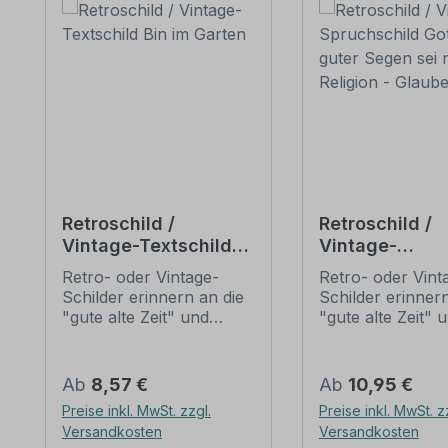
Retroschild /
Retroschild /
Vintage-Textschild
Vintage-
Bin im Garten
Spruchschild 
Retro- oder Vintage-
Retro- oder Vint
guter Segen se
Schilder erinnern an die
Schilder erinnern
dir – Religion -
"gute alte Zeit" und
"gute alte Zeit" 
Glaube
erfreuen sich mit ihrem
erfreuen sich mi
nostalgischen Aussehen
nostalgischen A
großer Beliebheit. Sind
großer Beliebheit
Regulärer Preis:
Regulärer Preis:
Ab
8,57 €
Ab
10,95 €
diese Schilder im Original
diese Schilder im
Preise inkl. MwSt. zzgl.
Preise inkl. MwSt. z
nur schwer und häufig
nur schwer und 
Versandkosten
Versandkosten
nur zu horrenden Preise
nur zu horrende