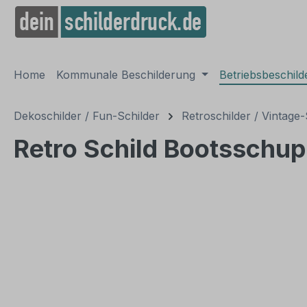
springen
Zur Hauptnavigation springen
Home
Kommunale Beschilderung
Betriebsbeschil
Dekoschilder / Fun-Schilder
Retroschilder / Vintage-
Retro Schild Bootsschup
Bildergalerie überspringen