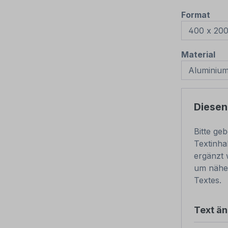
aus
Format
au
Material
Diesen
Bitte ge
Textinha
ergänzt 
um nähe
Textes.
Text ä