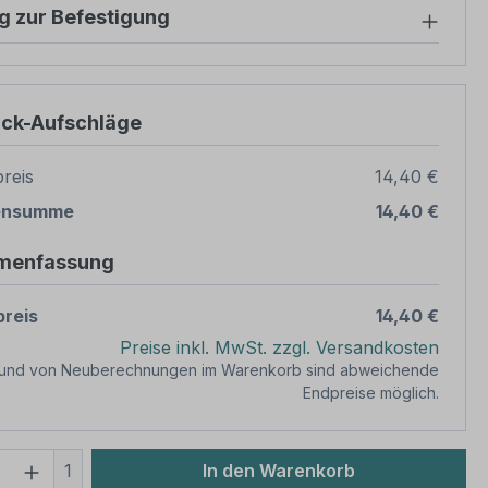
g zur Befestigung
ück-Aufschläge
reis
14,40 €
ensumme
14,40 €
menfassung
reis
14,40 €
Preise inkl. MwSt. zzgl. Versandkosten
rund von Neuberechnungen im Warenkorb sind abweichende
Endpreise möglich.
 Anzahl: Gib den gewünschten Wert ein 
1
In den Warenkorb