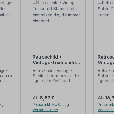
Retroschild /
Retrosc
Vintage-Textschild
Vintag
Gottes
Stammtisch - hier
Tante
age-
Retro- oder Vintage-
Retro- o
i mit
sitzen die, die immer
 an die
Schilder erinnern an die
Schilder
hier sind
und
"gute alte Zeit" und
"gute al
t ihrem
erfreuen sich mit ihrem
erfreuen
ussehen
nostalgischen Aussehen
nostalg
. Sind
großer Beliebheit. Sind
großer B
Regulärer Preis:
Regulär
Ab
8,57 €
Ab
16,
 Original
diese Schilder im Original
diese Sc
zgl.
Preise inkl. MwSt. zzgl.
Preise ink
häufig
nur schwer und häufig
nur sch
Versandkosten
Versandk
n Preise
nur zu horrenden Preise
nur zu 