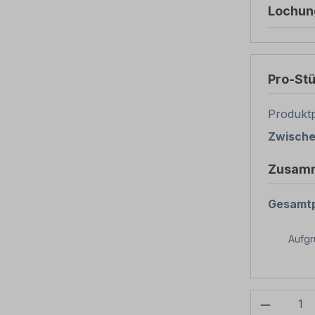
Lochun
Pro-St
Produktp
Zwisch
Zusam
Gesamtp
Aufg
Produkt