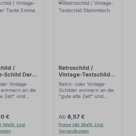
hild /
Retroschild /
e-Schild Der
Vintage-Textschild
 Emma Laden
Stammtisch
der Vintage-
Retro- oder Vintage-
 erinnern an die
Schilder erinnern an die
te Zeit" und
"gute alte Zeit" und
 sich mit ihrem
erfreuen sich mit ihrem
ischen Aussehen
nostalgischen Aussehen
eliebheit. Sind
großer Beliebheit. Sind
er Preis:
Regulärer Preis:
90 €
Ab
8,57 €
hilder im Original
diese Schilder im Original
l. MwSt. zzgl.
Preise inkl. MwSt. zzgl.
wer und häufig
nur schwer und häufig
osten
Versandkosten
horrenden Preise
nur zu horrenden Preise