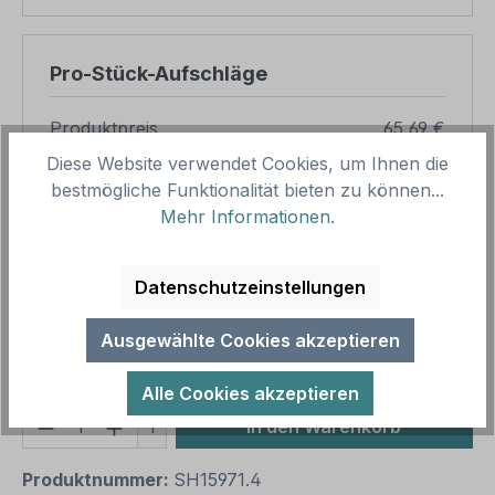
Pro-Stück-Aufschläge
Produktpreis
65,69 €
Diese Website verwendet Cookies, um Ihnen die
Zwischensumme
65,69 €
bestmögliche Funktionalität bieten zu können...
Zusammenfassung
Mehr Informationen
.
Gesamtpreis
65,69 €
Datenschutzeinstellungen
Preise inkl. MwSt. zzgl. Versandkosten
Aufgrund von Neuberechnungen im Warenkorb sind
Ausgewählte Cookies akzeptieren
abweichende Endpreise möglich.
Alle Cookies akzeptieren
Produkt Anzahl: Gib den gewünschten We
1
In den Warenkorb
Produktnummer:
SH15971.4