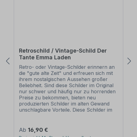
Retroschild / Vintage-Schild Der
Tante Emma Laden
Retro- oder Vintage-Schilder erinnern an
die "gute alte Zeit" und erfreuen sich mit
ihrem nostalgischen Aussehen großer
Beliebheit. Sind diese Schilder im Original
nur schwer und häufig nur zu horrenden
Preise zu bekommen, bieten neu
produzierten Schilder im alten Gewand
unschlagbare Vorteile. Diese Schilder im
Retro- oder Vintage-Look sind in
zahlreichen Ausführungen erhältlich, mit
Motiven oder nur Textinhalten, die je nach
Regulärer Preis:
Ab
16,90 €
Artikel individuallisiert werden können. Die