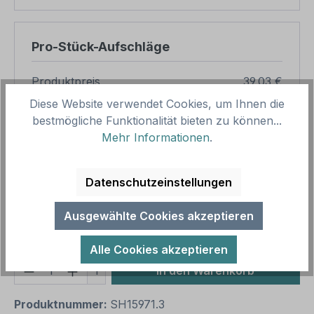
Pro-Stück-Aufschläge
Produktpreis
39,03 €
Diese Website verwendet Cookies, um Ihnen die
Zwischensumme
39,03 €
bestmögliche Funktionalität bieten zu können...
Zusammenfassung
Mehr Informationen
.
Gesamtpreis
39,03 €
Datenschutzeinstellungen
Preise inkl. MwSt. zzgl. Versandkosten
Aufgrund von Neuberechnungen im Warenkorb sind
Ausgewählte Cookies akzeptieren
abweichende Endpreise möglich.
Alle Cookies akzeptieren
Produkt Anzahl: Gib den gewünschten We
1
In den Warenkorb
Produktnummer:
SH15971.3