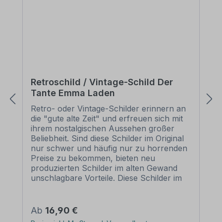
Retroschild / Vintage-Schild Der
Tante Emma Laden
Retro- oder Vintage-Schilder erinnern an
die "gute alte Zeit" und erfreuen sich mit
ihrem nostalgischen Aussehen großer
Beliebheit. Sind diese Schilder im Original
nur schwer und häufig nur zu horrenden
Preise zu bekommen, bieten neu
produzierten Schilder im alten Gewand
unschlagbare Vorteile. Diese Schilder im
Retro- oder Vintage-Look sind in
zahlreichen Ausführungen erhältlich, mit
Motiven oder nur Textinhalten, die je nach
Regulärer Preis:
Ab
16,90 €
Artikel individuallisiert werden können. Die