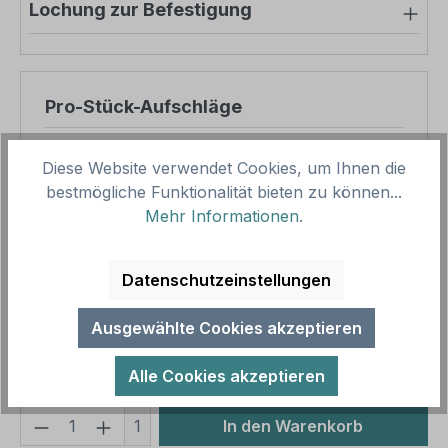
Lochung zur Befestigung
Pro-Stück-Aufschläge
Produktpreis
31,89 €
Diese Website verwendet Cookies, um Ihnen die
Zwischensumme
31,89 €
bestmögliche Funktionalität bieten zu können...
Mehr Informationen
.
Zusammenfassung
Datenschutzeinstellungen
Gesamtpreis
31,89 €
Preise inkl. MwSt. zzgl. Versandkosten
Ausgewählte Cookies akzeptieren
Aufgrund von Neuberechnungen im Warenkorb sind
abweichende Endpreise möglich.
Alle Cookies akzeptieren
Produkt Anzahl: Gib den gewünschten We
1
In den Warenkorb