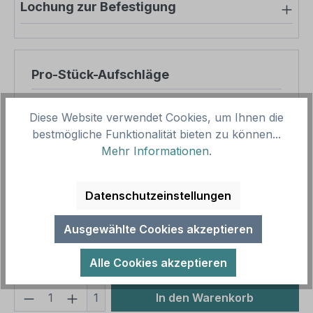
Lochung zur Befestigung
Pro-Stück-Aufschläge
Produktpreis
14,40 €
Diese Website verwendet Cookies, um Ihnen die
Zwischensumme
14,40 €
bestmögliche Funktionalität bieten zu können...
Mehr Informationen
.
Zusammenfassung
Datenschutzeinstellungen
Gesamtpreis
14,40 €
Preise inkl. MwSt. zzgl. Versandkosten
Ausgewählte Cookies akzeptieren
Aufgrund von Neuberechnungen im Warenkorb sind
abweichende Endpreise möglich.
Alle Cookies akzeptieren
Produkt Anzahl: Gib den gewünschten We
1
In den Warenkorb