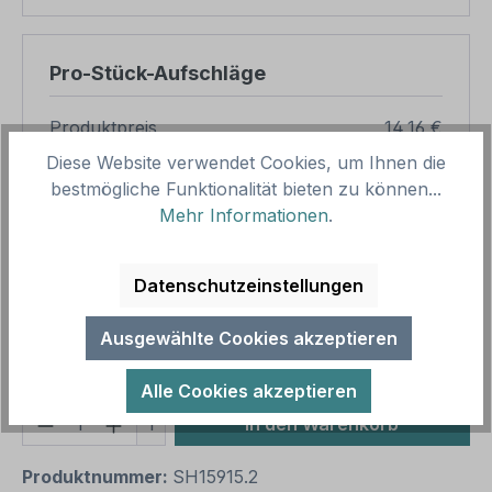
Pro-Stück-Aufschläge
Produktpreis
14,16 €
Diese Website verwendet Cookies, um Ihnen die
Zwischensumme
14,16 €
bestmögliche Funktionalität bieten zu können...
Zusammenfassung
Mehr Informationen
.
Gesamtpreis
14,16 €
Datenschutzeinstellungen
Preise inkl. MwSt. zzgl. Versandkosten
Aufgrund von Neuberechnungen im Warenkorb sind
Ausgewählte Cookies akzeptieren
abweichende Endpreise möglich.
Alle Cookies akzeptieren
Produkt Anzahl: Gib den gewünschten We
1
In den Warenkorb
Produktnummer:
SH15915.2