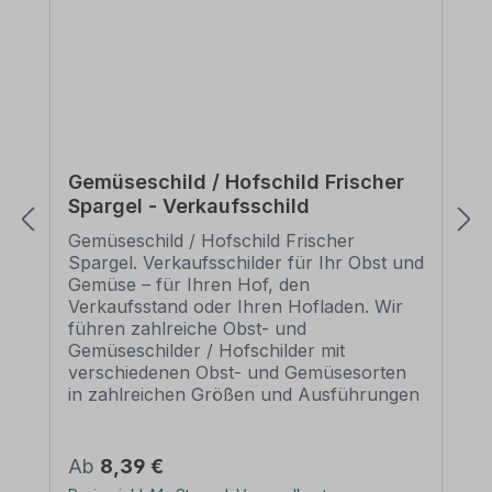
Gemüseschild / Hofschild Frischer
Spargel - Verkaufsschild
Gemüseschild / Hofschild Frischer
Spargel. Verkaufsschilder für Ihr Obst und
Gemüse – für Ihren Hof, den
Verkaufsstand oder Ihren Hofladen. Wir
führen zahlreiche Obst- und
Gemüseschilder / Hofschilder mit
verschiedenen Obst- und Gemüsesorten
in zahlreichen Größen und Ausführungen
als Standardartikel oder mit Ihrem
Wunschtext für eine bedarfsbezogene
Beschilderung. Merkmale des
Regulärer Preis:
Ab
8,39 €
Gemüseschildes / Hofschildes Frischer