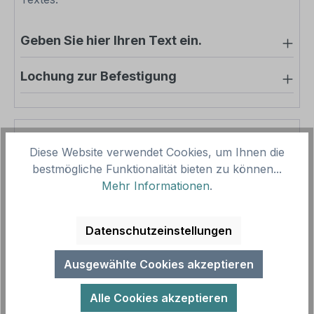
Geben Sie hier Ihren Text ein.
Lochung zur Befestigung
Pro-Stück-Aufschläge
Diese Website verwendet Cookies, um Ihnen die
bestmögliche Funktionalität bieten zu können...
Produktpreis
37,84 €
Mehr Informationen
.
Zwischensumme
37,84 €
Datenschutzeinstellungen
Zusammenfassung
Ausgewählte Cookies akzeptieren
Gesamtpreis
37,84 €
Preise inkl. MwSt. zzgl. Versandkosten
Alle Cookies akzeptieren
Aufgrund von Neuberechnungen im Warenkorb sind