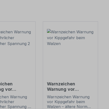
ichen
Warnzeichen
g vor
Warnung vor
licher
Kippgefahr beim
ichen Warnung
Warnzeichen Warnung
scher
Walzen
̈hrlicher
vor Kippgefahr beim
ng 2
scher Spannung 2
Walzen – ältere Norm