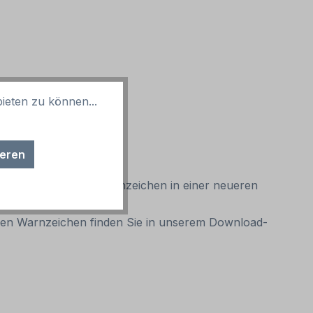
ieten zu können...
ieren
 Existiert dieses Warnzeichen in einer neueren
aren Warnzeichen finden Sie in unserem Download-