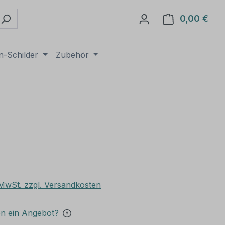
0,00 €
Ware
n-Schilder
Zubehör
. MwSt. zzgl. Versandkosten
en ein Angebot?