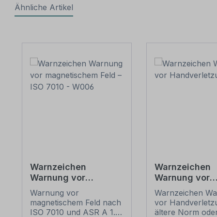
Ähnliche Artikel
Produktgalerie überspringen
Warnzeichen
Warnzeichen
Warnung vor
Warnung vor
magnetischem Feld –
Handverletzu
Warnung vor
Warnzeichen Wa
ISO 7010 - W006
magnetischem Feld nach
vor Handverletz
ISO 7010 und ASR A 1.3
ältere Norm ode