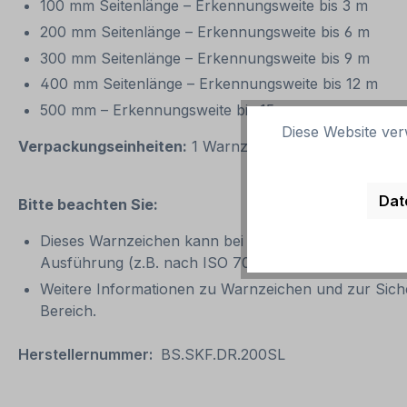
100 mm Seitenlänge – Erkennungsweite bis 3 m
200 mm Seitenlänge – Erkennungsweite bis 6 m
300 mm Seitenlänge – Erkennungsweite bis 9 m
400 mm Seitenlänge – Erkennungsweite bis 12 m
500 mm – Erkennungsweite bis 15 m
Diese Website ver
Verpackungseinheiten:
1 Warnzeichen oder 1 Satz be
Dat
Bitte beachten Sie:
Dieses Warnzeichen kann bei Nach- und Neubeschild
Ausführung (z.B. nach ISO 7010), sollte die neue V
Weitere Informationen zu Warnzeichen und zur Sich
Bereich.
Herstellernummer:
BS.SKF.DR.200SL