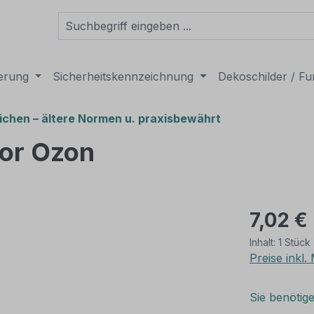
derung
Sicherheitskennzeichnung
Dekoschilder / Fu
chen – ältere Normen u. praxisbewährt
or Ozon
7,02 €
Inhalt:
1 Stück
Preise inkl
Sie benötig