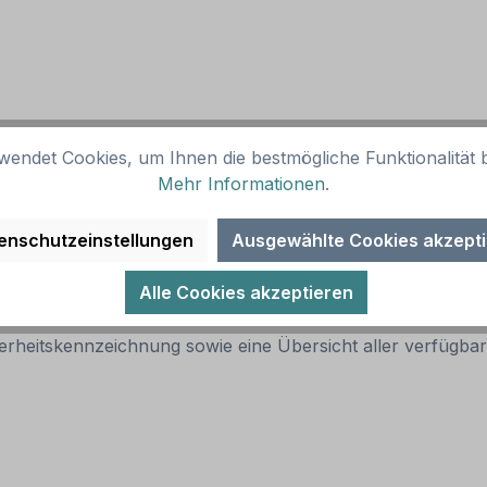
wendet Cookies, um Ihnen die bestmögliche Funktionalität b
i entsprechender Kennzeichnung
Mehr Informationen
.
enschutzeinstellungen
Ausgewählte Cookies akzept
erungen in Betrieben und anderen Orten verwendet werden.
Alle Cookies akzeptieren
ariante bevorzugt werden.
erheitskennzeichnung sowie eine Übersicht aller verfügb