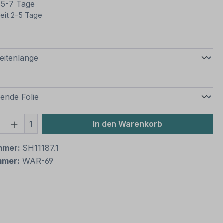
t 5-7 Tage
eit 2-5 Tage
wählen
swählen
 Anzahl: Gib den gewünschten Wert ein 
1
In den Warenkorb
mmer:
SH11187.1
mmer:
WAR-69