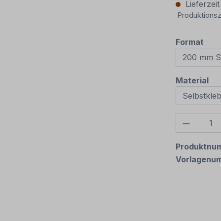
Lieferzei
Produktionsz
aus
Format
au
Material
Produkt
Produktnu
Vorlagenu