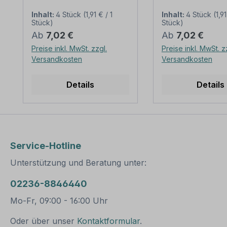
(2013) – weist auf eine
praxisbewährtes
Gefahrstelle oder
Zeichen. Warnze
Inhalt:
4 Stück
(1,91 € / 1
Inhalt:
4 Stück
(1,91
Stück)
Stück)
Gefahrensituation hin,
sind Sicherheits
Regulärer Preis:
Regulärer Preis:
Ab
7,02 €
Ab
7,02 €
die eine erhöhte
die vor einer Gef
Aufmerksamkeit
oder Gefahrensit
Preise inkl. MwSt. zzgl.
Preise inkl. MwSt. z
erfordert, um eine
warnen. Sie wei
Versandkosten
Versandkosten
Gefährdung von
darauf hin, dass 
Personen abzuwenden.
erhöhte Aufmerk
Details
Details
Gefahr: Gefährdung von
erforderlich ist,
Menschen durch die
Gefährdung von
Einwirkung eines starken
Personen abzu
magnetischen Feldes.
Merkmale
Merkmale des
des Warnzeiche
Warnzeichens Warnung
ung vor Handve
Service-Hotline
vor magnetischem Feld –
– WAR-49:
ISO 7010 - W006:
Ausführung: Gr
Unterstützung und Beratung unter:
Ausführung: Grundfarbe
gelb, Rand und 
gelb, Rand und Symbol
schwarz Norm: ä
02236-8846440
schwarz Norm: nach
oder praxisbewä
ISO 7010 und ASR A 1.3
Material: Selbstklebende
Mo-Fr, 09:00 - 16:00 Uhr
(2013) Material:
Folie PVC -
Selbstklebende Folie
Hartschaum 3
Oder über unser
Kontaktformular
.