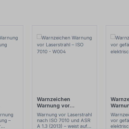
Warnzeichen
Warnze
Warnung vor
Warnun
ng
Laserstrahl – ISO
gefähr
rnung
Warnung vor Laserstrahl
Warnze
7010 - W004
elektri
ung –
nach ISO 7010 und ASR
vor gefa
Spannu
r
A 1.3 (2013) – weist auf
elektri