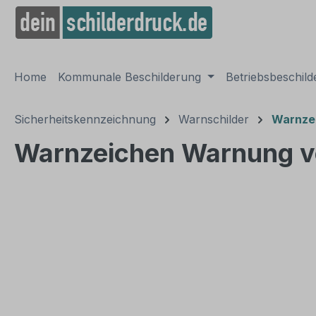
springen
Zur Hauptnavigation springen
Home
Kommunale Beschilderung
Betriebsbeschil
Sicherheitskennzeichnung
Warnschilder
Warnzei
Warnzeichen Warnung v
Bildergalerie überspringen