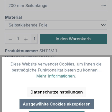
auswählen
Material
Produkt Anzahl: Gib den gewünschten We
1
In den Warenkorb
Produktnummer:
SH11161.1
Vorlagenummer:
WAR-43
Diese Website verwendet Cookies, um Ihnen die
bestmögliche Funktionalität bieten zu können...
Beschreibung
Mehr Informationen
.
Warnzeichen Warnung vor gefährlicher elektrischer
Spannung 2 – ältere Norm oder praxisbewährtes
Datenschutzeinstellungen
Zeichen. Warnzeichen sind Si…
Mehr
Ausgewählte Cookies akzeptieren