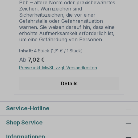
Pbb – ältere Norm oder praxisbewährtes
Zeichen. Warnzeichen sind
Sicherheitszeichen, die vor einer
Gefahrstelle oder Gefahrensituation
warnen. Sie weisen darauf hin, dass eine
erhöhte Aufmerksamkeit erforderlich ist,
um eine Gefährdung von Personen
abzuwenden. Merkmale
Inhalt:
4 Stück
(1,91 € / 1 Stück)
des Warnzeichens Polybromierte
Biphenyle - Pbb – WAR-07:
Regulärer Preis:
Ab
7,02 €
Ausführung: Grundfarbe gelb, Rand und
Preise inkl. MwSt. zzgl. Versandkosten
Symbol schwarz Norm: älter oder
praxisbewährt Material: Selbstklebende
Folie PVC - Hartschaum 3 mm
Details
Aluminium 2 mm Abmessungen: (nicht in
allen Materialien verfügbar) 100 mm
Seitenlänge – Erkennungsweite bis 3 m
200 mm Seitenlänge –
Service-Hotline
Erkennungsweite bis 6 m 300 mm
Seitenlänge – Erkennungsweite bis 9 m
Shop Service
400 mm Seitenlänge –
Erkennungsweite bis 12 m 500 mm –
Informationen