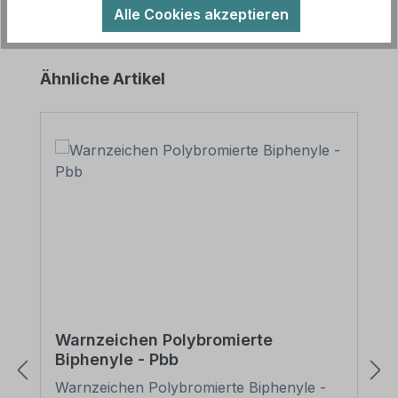
Alle Cookies akzeptieren
Produktgalerie überspringen
Ähnliche Artikel
Warnzeichen Polybromierte
Biphenyle - Pbb
Warnzeichen Polybromierte Biphenyle -