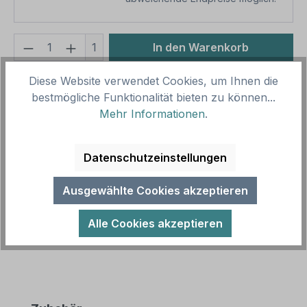
Produkt Anzahl: Gib den gewünschten We
1
In den Warenkorb
Produktnummer:
SH16935
Diese Website verwendet Cookies, um Ihnen die
bestmögliche Funktionalität bieten zu können...
Vorlagenummer:
WAR-K-44
Mehr Informationen
.
Beschreibung
Datenschutzeinstellungen
Warnschild Vorsicht Fallen - Die Fallen dienen dem
Schutz der Menschen vor Tollwut und dem
Ausgewählte Cookies akzeptieren
Fuchsbandwurm - Nicht berühren -…
Mehr
Alle Cookies akzeptieren