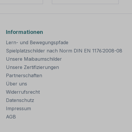
h,
erhältlich,
entlich stabil
außerordentlich stabil
t für dauerhafte
und somit für dauerhafte
gungen von
Befestigungen von
umschildern
Aluminiumschildern
Informationen
geeignet. Für
bestens geeignet. Für
here Befestigung
eine sichere Befestigung
Lern- und Bewegungspfade
ldern mit einer
von Schildern mit einer
er 200
Höhe über 200
Spielplatzschilder nach Norm DIN EN 1176:2008-08
den zwei
mm werden zwei
Unsere Maibaumschilder
ellen benötigt.
Rohrschellen benötigt.
Unsere Zertifizierungen
e dieser
Merkmale dieser
elle zur
Rohrschelle zur
Partnerschaften
befestigung:
Schilderbefestigung:
Über uns
ach IVZ
Norm: nach IVZ
: Stahl,
Material: Stahl,
Widerrufsrecht
zinkt
feuerverzinkt
Datenschutz
ng: zweiteilig
Ausführung: zweiteilig
Impressum
rschrauben
zum Verschrauben
ge: ca. 120
Schellenlänge: ca. 550
AGB
Pfosten / Ø 60
mm Lochung zur
 140 mm für
Schilderbefestigung: Loc