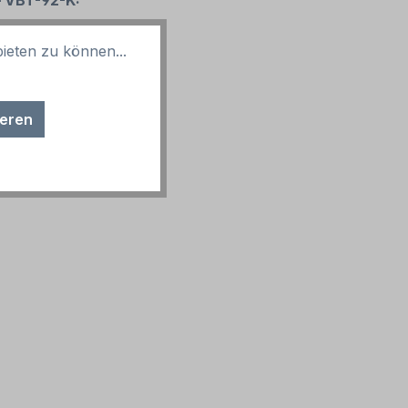
– VBT-92-K:
ieten zu können...
ieren