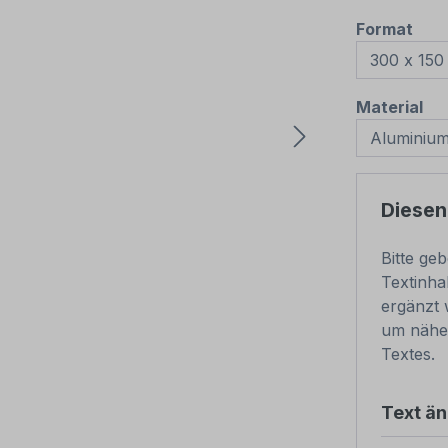
aus
Format
au
Material
Diesen
Bitte ge
Textinha
ergänzt 
um nähe
Textes.
Text ä