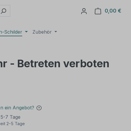
0,00 €
Ware
n-Schilder
Zubehör
r - Betreten verboten
en ein Angebot?
t 5-7 Tage
eit 2-5 Tage