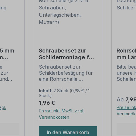
15 mm
Schraubenset zur
Rohrsc
m
Schildermontage für
mm Lä
1 Rohrschelle (je 2 M
Lochun
ie
Schraubenset zur
Bitte be
tigung
6 Schrauben,
Schild
 zur
Schilderbefestigung für
unsere 
Unterlegscheiben,
und
eine Rohrschelle.
Schelle
Muttern)
Merkmale dieses
sichere
ung
Schraubensets zur
Schilder
Inhalt:
2 Stück
(0,98 € / 1
Stück)
Schilderbefestigung:
(weiter 
Regulär
Ab
7,9
Regulärer Preis:
1,96 €
ch der
Ausführung: Stahl,
Rohrsch
zgl.
Preise ink
 die
feuerverzinkt
IVZ-Norm
Preise inkl. MwSt. zzgl.
Versandk
gungen
Verpackungseinheit -
Standar
Versandkosten
Set: 2 Stück -
für Schi
dar. Sie
Kreuzschlitzschrauben
Verkehrs
In den Warenkorb
 Längen
M 6 x 16 2 Stück -
sind in 