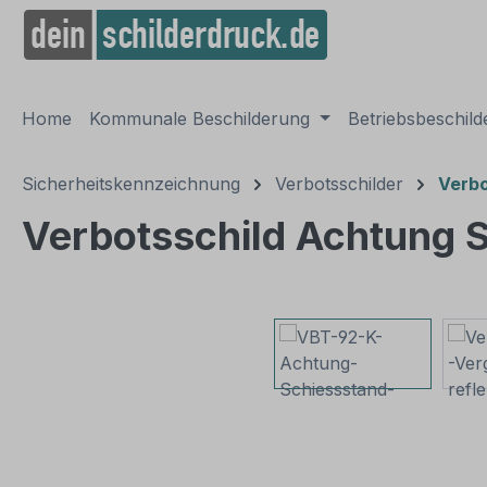
springen
Zur Hauptnavigation springen
Home
Kommunale Beschilderung
Betriebsbeschil
Sicherheitskennzeichnung
Verbotsschilder
Verbo
Verbotsschild Achtung S
Bildergalerie überspringen