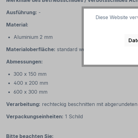
Merkmale des Betriebsschildes / Verbotsschildes Ac
Ausführung:
-
Diese Website ver
Material:
Aluminium 2 mm
Dat
Materialoberfläche:
standard weiß oder reflektierend 
Abmessungen:
300 x 150 mm
400 x 200 mm
600 x 300 mm
Verarbeitung:
rechteckig beschnitten mit abgerundeten
Verpackungseinheiten:
1 Schild
Bitte beachten Sie: