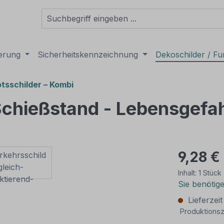
derung
Sicherheitskennzeichnung
Dekoschilder / Fu
tsschilder – Kombi
chießstand - Lebensgefah
9,28 €
Inhalt:
1 Stück
Sie benötig
Lieferzei
Produktionsz