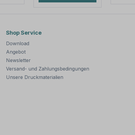
Muttern 2 Stück -
erhältlic
tabil
Unterlegscheiben Bitte
außerord
uerhafte
beachten Sie: Für eine
und somi
on
sichere Befestigung von
Befesti
ern
Schildern mit einer Höhe
Alumini
Shop Service
. Für
über 200 mm werden
bestens 
estigung
zwei Rohrschellen und
eine sic
Download
t einer
somit auch zwei
von Schi
Schraubensätze
Höhe üb
Angebot
benötigt.
mm wer
Newsletter
ötigt.
Rohrsch
Versand- und Zahlungsbedingungen
Merkmal
Rohrsch
Unsere Druckmaterialien
ung:
Schilder
Norm: n
Material
feuerver
teilig
Ausführu
ben
zum Ve
a. 415
Schellenlän
ur
mm für 
ung: Loc
mm ca.