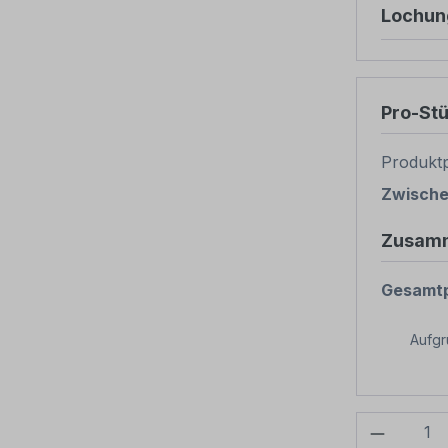
Lochun
Pro-St
Produktp
Zwisch
Zusam
Gesamtp
Aufg
Produkt