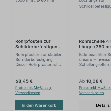
Rohrpfosten zur
Rohrschelle 4
Schilderbefestigung
Länge (350 m
– 3500 mm / Ø 60
Lochung) zur
Rohrpfosten zur stabilen
Bitte beachten S
mm
Schilderbefes
Schilderbefestigung.
unsere Hinweise
Dieser Rohrpfosten ist
Schellengrößen 
für alle Rohrschellen mit
sicheren
einem Durchmesser von
Schilderbefestig
60 mm geeignet.
(weiter unten).
Regulärer Preis:
Regulärer Preis:
68,45 €
Ab
10,08 €
Merkmale dieses
Rohrschellen na
Preise inkl. MwSt. zzgl.
Preise inkl. MwSt. z
Rohrpfostens:
IVZ-Norm stellen
Versandkosten
Versandkosten
Ausführung: Stahl,
Standardbefesti
feuerverzinkt, schwere
für Schilder und
Ausführung -
Verkehrszeichen 
In den Warenkorb
Details
Wandstärke 2,0 mm
sind in diversen