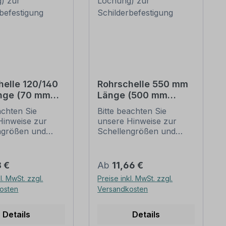
helle 120/140
Rohrschelle 550 mm
nge (70 mm
Länge (500 mm
g) zur
Lochung) zur
achten Sie
Bitte beachten Sie
erbefestigung
Schilderbefestigung
Hinweise zur
unsere Hinweise zur
ngrößen und
Schellengrößen und
n
sicheren
befestigung
Schilderbefestigung
unten).
(weiter unten).
er Preis:
Regulärer Preis:
8 €
Ab
11,66 €
ellen nach der
Rohrschellen nach der
l. MwSt. zzgl.
Preise inkl. MwSt. zzgl.
 stellen die
IVZ-Norm stellen die
osten
Versandkosten
dbefestigungen
Standardbefestigungen
lder und
für Schilder und
zeichen dar. Sie
Verkehrszeichen dar. Sie
Details
Details
diversen Längen
sind in diversen Längen