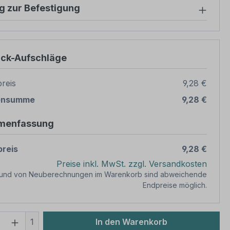
g zur Befestigung
ück-Aufschläge
reis
9,28 €
ensumme
9,28 €
menfassung
reis
9,28 €
Preise inkl. MwSt. zzgl. Versandkosten
rund von Neuberechnungen im Warenkorb sind abweichende
Endpreise möglich.
 Anzahl: Gib den gewünschten Wert ein 
1
In den Warenkorb