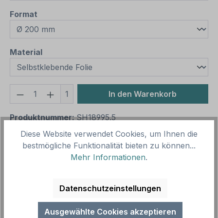
auswählen
Format
auswählen
Material
Produkt Anzahl: Gib den gewünschten We
1
In den Warenkorb
Produktnummer:
SH18995.5
Vorlagenummer:
ISO 7010 - P045
Diese Website verwendet Cookies, um Ihnen die
bestmögliche Funktionalität bieten zu können...
Mehr Informationen
.
Beschreibung
Verbotsschild Verbotszeichen Lagerfeuer verboten
Datenschutzeinstellungen
nach ISO 7010 und ASR A 1.3 (2013) – weist darauf
hin, dass ein bestimmtes…
Mehr
Ausgewählte Cookies akzeptieren