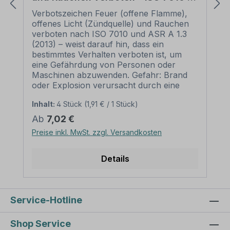
P003
Verbotszeichen Feuer (offene Flamme),
offenes Licht (Zündquelle) und Rauchen
verboten nach ISO 7010 und ASR A 1.3
(2013) – weist darauf hin, dass ein
bestimmtes Verhalten verboten ist, um
eine Gefährdung von Personen oder
Maschinen abzuwenden. Gefahr: Brand
oder Explosion verursacht durch eine
offene Flamme, offene Zündquelle oder
Inhalt:
4 Stück
(1,91 € / 1 Stück)
Rauchen. Merkmale des
Verbotszeichens Feuer (offene Flamme),
Regulärer Preis:
Ab
7,02 €
offenes Licht (Zündquelle) und Rauchen
Preise inkl. MwSt. zzgl. Versandkosten
verboten – ISO 7010 - P003:
Ausführung: Grundfarbe weiß, Rand und
Querbalken rot, Symbol schwarz
Details
Norm: nach ISO 7010 und ASR A 1.3
(2013) Material: Selbstklebende Folie
PVC - Hartschaum 3 mm Aluminium 2
mm Abmessungen: (nicht in allen
Service-Hotline
Materialien verfügbar) Ø 100 mm –
Erkennungsweite bis 4 m Ø 200 mm –
Shop Service
Erkennungsweite bis 8 m Ø 300 mm –