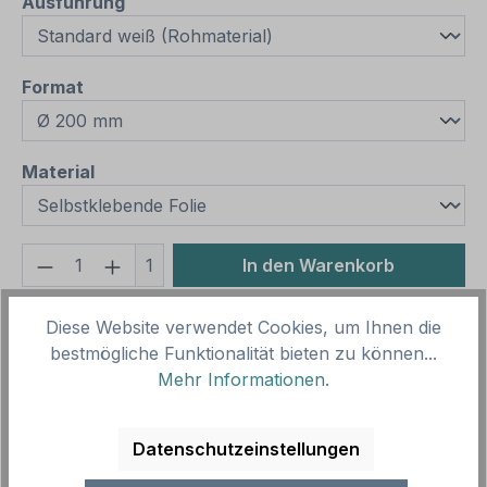
auswählen
Ausführung
auswählen
Format
auswählen
Material
Produkt Anzahl: Gib den gewünschten We
1
In den Warenkorb
Produktnummer:
SH10747.1
Diese Website verwendet Cookies, um Ihnen die
Vorlagenummer:
VBT-29
bestmögliche Funktionalität bieten zu können...
Mehr Informationen
.
Beschreibung
Datenschutzeinstellungen
Verbotszeichen Kein Winterdienst – ältere Norm
oder praxisbewährtes Zeichen. Verbotszeichen