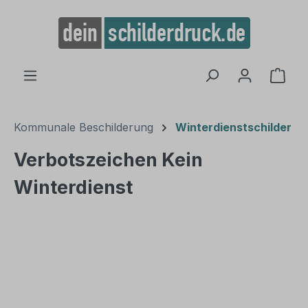
alt springen
Ware
Kommunale Beschilderung
Winterdienstschilder
Verbotszeichen Kein
Winterdienst
Bildergalerie überspringen