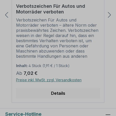
Verbotszeichen Für Autos und
Motorräder verboten
Verbotszeichen Für Autos und
Motorräder verboten – ältere Norm oder
praxisbewährtes Zeichen. Verbotszeichen
weisen in der Regel darauf hin, dass ein
bestimmtes Verhalten verboten ist, um
eine Gefährdung von Personen oder
Maschinen abzuwenden oder dass
bestimmte Handlungen aus anderen
Gründen unerwünscht sind. Merkmale
Inhalt:
4 Stück
(1,91 € / 1 Stück)
des Verbotszeichens Für Autos und
Motorräder verboten:
Regulärer Preis:
Ab
7,02 €
Ausführung: Grundfarbe weiß, Rand und
Preise inkl. MwSt. zzgl. Versandkosten
Querbalken rot, Symbol schwarz
Norm: älter oder praxisbewährt Material:
Selbstklebende Folie PVC - Hartschaum
Details
3 mm Aluminium 2 mm
Abmessungen: (nicht in allen Materialien
verfügbar) Ø 100 mm – Erkennungsweite
bis 4 m Ø 200 mm – Erkennungsweite bis
Service-Hotline