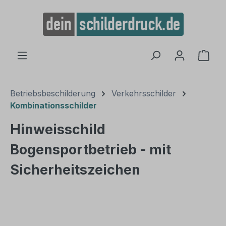
alt springen
Ware
Betriebsbeschilderung
Verkehrsschilder
Kombinationsschilder
Hinweisschild
Bogensportbetrieb - mit
Sicherheitszeichen
Bildergalerie überspringen