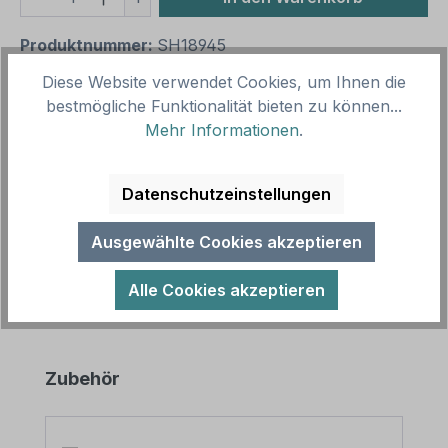
Produktnummer:
SH18945
Vorlagenummer:
VZ-K-219
Diese Website verwendet Cookies, um Ihnen die
bestmögliche Funktionalität bieten zu können...
Mehr Informationen
.
Beschreibung
Hinweisschild Bogensportbetrieb - mit
Datenschutzeinstellungen
Sicherheitszeichen. In diversen Größen erhältlich –
auch mit Ihrem Wunschtext. Merkmal…
Mehr
Ausgewählte Cookies akzeptieren
Alle Cookies akzeptieren
Produktgalerie überspringen
Zubehör