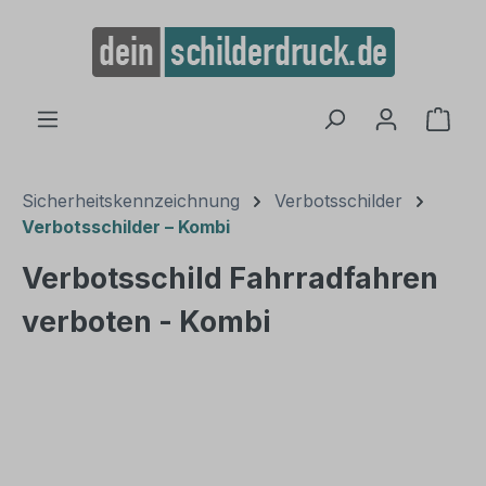
alt springen
Ware
Sicherheitskennzeichnung
Verbotsschilder
Verbotsschilder – Kombi
Verbotsschild Fahrradfahren
verboten - Kombi
Bildergalerie überspringen