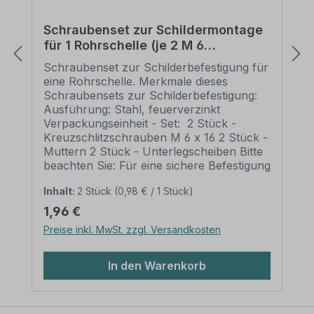
Druckmaterial. Verpackungseinheiten: 1
Kombinationsschild Bitte beachten Sie:
Schraubenset zur Schildermontage
Dieses Kombinationsschild kann
für 1 Rohrschelle (je 2 M 6
unverändert gemäß der Artikelabbildung
Schrauben, Unterlegscheiben,
oder mit individuellen Attributen bestellt
Schraubenset zur Schilderbefestigung für
Muttern)
werden. Wünschen Sie einen individuellen
eine Rohrschelle. Merkmale dieses
Text, geben Sie diesen in das Eingabefeld
Schraubensets zur Schilderbefestigung:
auf dieser Seite ein. Nach Ihrer Bestellung
Ausführung: Stahl, feuerverzinkt
setzen wir Ihre Wünsche um und
Verpackungseinheit - Set: 2 Stück -
übermittelt Ihnen eine Korrekturdatei zur
Kreuzschlitzschrauben M 6 x 16 2 Stück -
Ansicht. Bitte prüfen Sie die Inhalte dieser
Muttern 2 Stück - Unterlegscheiben Bitte
Korrektur auf Fehler und erteilen uns,
beachten Sie: Für eine sichere Befestigung
sofern alles in Ordnung ist, unbedingt die
von Schildern mit einer Höhe über 200
Druckfreigabe. Ihr Schild oder Aufkleber
Inhalt:
2 Stück
(0,98 € / 1 Stück)
mm werden zwei Rohrschellen und somit
kann erst dann produziert werden, wenn
auch zwei Schraubensätze benötigt.
Regulärer Preis:
1,96 €
uns Ihre Druckfreigabe vorliegt. Bitte
Preise inkl. MwSt. zzgl. Versandkosten
beachten Sie, dass bei individuellen
Artikeln die angegebene Lieferzeit erst
nach erfolgter Druckfreigabe gilt. Schilder
In den Warenkorb
mit Text- und Zeichenänderungen oder
nach Ihrer Vorgabe gelocht sind
individuelle Schilder und somit