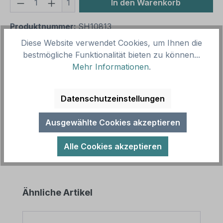
Produkt Anzahl: Gib den gewünschten We
1
In den Warenkorb
Produktnummer:
SH10813
Vorlagenummer:
VBT-16-K
Diese Website verwendet Cookies, um Ihnen die
bestmögliche Funktionalität bieten zu können...
Mehr Informationen
.
Beschreibung
Verbotsschild Fahrradfahren verboten nach älterer
Datenschutzeinstellungen
Norm oder praxisbewährt als Kombinationsschild
mit Zusatztext. Kombination…
Mehr
Ausgewählte Cookies akzeptieren
Alle Cookies akzeptieren
Produktgalerie überspringen
Ähnliche Artikel