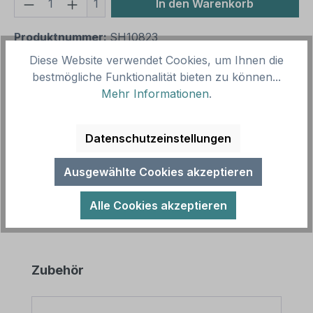
Produkt Anzahl: Gib den gewünschten We
1
In den Warenkorb
Produktnummer:
SH10823
Vorlagenummer:
VBT-39-K
Diese Website verwendet Cookies, um Ihnen die
bestmögliche Funktionalität bieten zu können...
Mehr Informationen
.
Beschreibung
Verbotsschild Motorradhelm tragen verboten nach
Datenschutzeinstellungen
älterer Norm oder praxisbewährt als
Kombinationsschild mit Zusatztext. Kombi…
Mehr
Ausgewählte Cookies akzeptieren
Alle Cookies akzeptieren
Produktgalerie überspringen
Zubehör