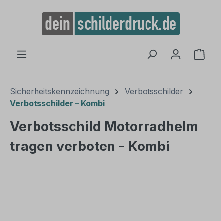
alt springen
Ware
Sicherheitskennzeichnung
Verbotsschilder
Verbotsschilder – Kombi
Verbotsschild Motorradhelm
tragen verboten - Kombi
Bildergalerie überspringen