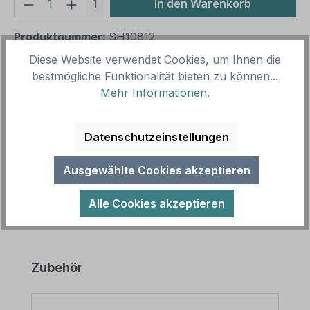
Produkt Anzahl: Gib den gewünschten We
1
In den Warenkorb
Produktnummer:
SH10812
Vorlagenummer:
VBT-15-K
Diese Website verwendet Cookies, um Ihnen die
bestmögliche Funktionalität bieten zu können...
Mehr Informationen
.
Beschreibung
Verbotsschild Eis essen verboten nach älterer Norm
Datenschutzeinstellungen
oder praxisbewährt als Kombinationsschild mit
Zusatztext. Kombinationssch…
Mehr
Ausgewählte Cookies akzeptieren
Alle Cookies akzeptieren
Produktgalerie überspringen
Zubehör