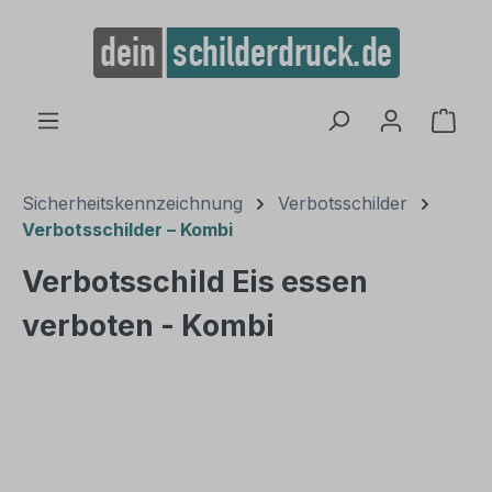
alt springen
Ware
Sicherheitskennzeichnung
Verbotsschilder
Verbotsschilder – Kombi
Verbotsschild Eis essen
verboten - Kombi
Bildergalerie überspringen