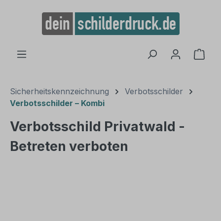
alt springen
Ware
Sicherheitskennzeichnung
Verbotsschilder
Verbotsschilder – Kombi
Verbotsschild Privatwald -
Betreten verboten
Bildergalerie überspringen