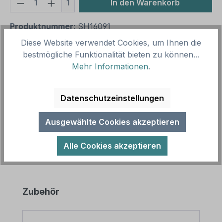
Produkt Anzahl: Gib den gewünschten We
1
In den Warenkorb
Produktnummer:
SH16091
Vorlagenummer:
VBT-164-K
Diese Website verwendet Cookies, um Ihnen die
bestmögliche Funktionalität bieten zu können...
Mehr Informationen
.
Beschreibung
Verbotsschild Privatwald - Betreten verboten.
Datenschutzeinstellungen
Erhältlich in diversen Größen. Zur Kennzeichnung
von privaten Wäldern und Grun…
Mehr
Ausgewählte Cookies akzeptieren
Alle Cookies akzeptieren
Produktgalerie überspringen
Zubehör