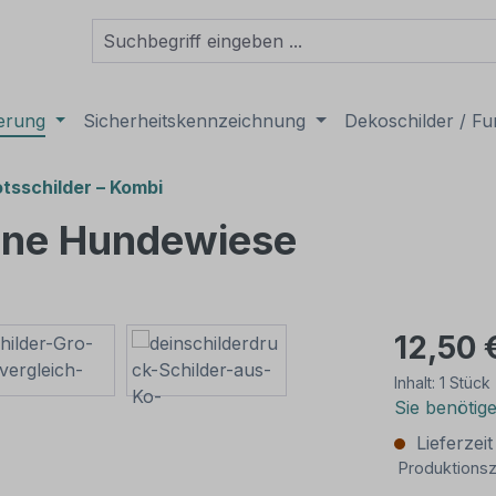
derung
Sicherheitskennzeichnung
Dekoschilder / Fu
tsschilder – Kombi
eine Hundewiese
12,50 
Inhalt:
1 Stück
Sie benötig
Lieferzei
Produktionsz