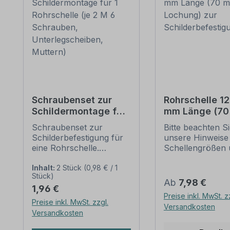
Schraubenset zur
Rohrschelle 1
Schildermontage für
mm Länge (7
1 Rohrschelle (je 2 M
Lochung) zur
Schraubenset zur
Bitte beachten S
6 Schrauben,
Schilderbefes
Schilderbefestigung für
unsere Hinweise
Unterlegscheiben,
eine Rohrschelle.
Schellengrößen 
Muttern)
Merkmale dieses
sicheren
Schraubensets zur
Schilderbefestig
Inhalt:
2 Stück
(0,98 € / 1
Stück)
Schilderbefestigung:
(weiter unten).
Regulärer Preis:
Ab
7,98 €
Regulärer Preis:
1,96 €
Ausführung: Stahl,
Rohrschellen na
Preise inkl. MwSt. z
feuerverzinkt
IVZ-Norm stellen
Preise inkl. MwSt. zzgl.
Versandkosten
Verpackungseinheit -
Standardbefesti
Versandkosten
Set: 2 Stück -
für Schilder und
Kreuzschlitzschrauben
Verkehrszeichen 