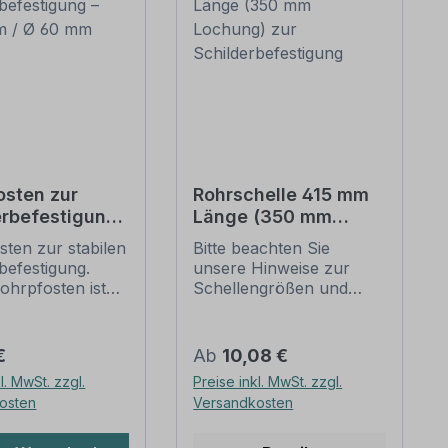
osten zur
Rohrschelle 415 mm
erbefestigung
Länge (350 mm
 mm / Ø 60
Lochung) zur
ten zur stabilen
Bitte beachten Sie
Schilderbefestigung
befestigung.
unsere Hinweise zur
ohrpfosten ist
Schellengrößen und
 Rohrschellen mit
sicheren
urchmesser von
Schilderbefestigung
eeignet.
(weiter unten).
er Preis:
Regulärer Preis:
€
Ab
10,08 €
e dieses
Rohrschellen nach der
l. MwSt. zzgl.
Preise inkl. MwSt. zzgl.
stens:
IVZ-Norm stellen die
osten
Versandkosten
ung: Stahl,
Standardbefestigungen
rzinkt, schwere
für Schilder und
ung -
Verkehrszeichen dar. Sie