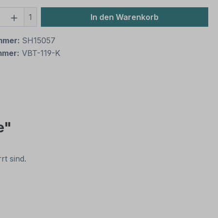
 Anzahl: Gib den gewünschten Wert ein 
1
In den Warenkorb
mmer:
SH15057
mmer:
VBT-119-K
e"
t sind.