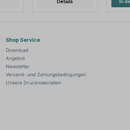
Details
In d
 Längen
sind in diversen Längen
Wandst
erhältlich,
Abmess
tabil
außerordentlich stabil
3.500 m
uerhafte
und somit für dauerhafte
Verpack
on
Befestigungen von
Rohrpfo
ern
Aluminiumschildern
Rohrka
Shop Service
. Für
bestens geeignet. Für
Erdanke
estigung
eine sichere Befestigung
Sie: Für einen sicheren
Download
t einer
von Schildern mit einer
Stand m
Höhe über 200
mindeste
Angebot
mm werden zwei
Erdreich
Newsletter
ötigt.
Rohrschellen benötigt.
werden
Versand- und Zahlungsbedingungen
Merkmale dieser
Rohrschelle zur
Unsere Druckmaterialien
ung:
Schilderbefestigung:
Norm: nach IVZ
Material: Stahl,
feuerverzinkt
teilig
Ausführung: zweiteilig
ben
zum Verschrauben
Schellenlänge: ca. 550
/ Ø 60
mm Lochung zur