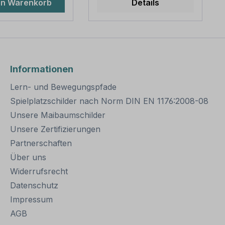
en Warenkorb
Details
ärke 2,0 mm
sind in diversen Längen
ungen: Länge
erhältlich,
m / Ø 60 mm
außerordentlich stabil
ungseinheiten: 1
und somit für dauerhafte
sten mit
Befestigungen von
ppe und
Aluminiumschildern
Informationen
r Bitte beachten
bestens geeignet. Für
eine sichere Befestigung
Lern- und Bewegungspfade
uß der Pfosten
von Schildern mit einer
ns 50 cm tief im
Höhe über 200
Spielplatzschilder nach Norm DIN EN 1176:2008-08
 einbetoniert
mm werden zwei
Unsere Maibaumschilder
.
Rohrschellen benötigt.
Unsere Zertifizierungen
Merkmale dieser
Rohrschelle zur
Partnerschaften
Schilderbefestigung:
Über uns
Norm: nach IVZ
Material: Stahl,
Widerrufsrecht
feuerverzinkt
Datenschutz
Ausführung: zweiteilig
Impressum
zum Verschrauben
Schellenlänge: ca. 415
AGB
mm Lochung zur