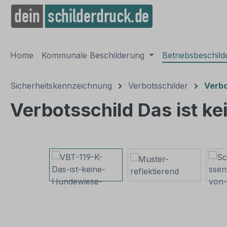
springen
Zur Hauptnavigation springen
Home
Kommunale Beschilderung
Betriebsbeschil
Sicherheitskennzeichnung
Verbotsschilder
Verbo
Verbotsschild Das ist k
Bildergalerie überspringen