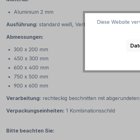
Aluminium 2 mm
Diese Website ver
Ausführung:
standard weiß, Verbotssymbol rot/schwar
Abmessungen:
Dat
300 x 200 mm
450 x 300 mm
600 x 400 mm
750 x 500 mm
900 x 600 mm
Verarbeitung:
rechteckig beschnitten mit abgerundeten
Verpackungseinheiten:
1 Kombinationsschild
Bitte beachten Sie: