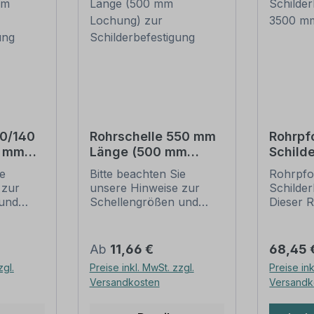
20/140
Rohrschelle 550 mm
Rohrpf
0 mm
Länge (500 mm
Schild
Lochung) zur
– 3500
ie
Bitte beachten Sie
Rohrpfos
tigung
Schilderbefestigung
mm
 zur
unsere Hinweise zur
Schilder
und
Schellengrößen und
Dieser R
sicheren
für alle
ung
Schilderbefestigung
einem D
(weiter unten).
60 mm g
Regulärer Preis:
Regulär
Ab
11,66 €
68,45 
ch der
Rohrschellen nach der
Merkmal
zgl.
Preise inkl. MwSt. zzgl.
Preise ink
 die
IVZ-Norm stellen die
Rohrpfo
Versandkosten
Versandk
gungen
Standardbefestigungen
Ausführ
für Schilder und
feuerve
dar. Sie
Verkehrszeichen dar. Sie
Ausführ