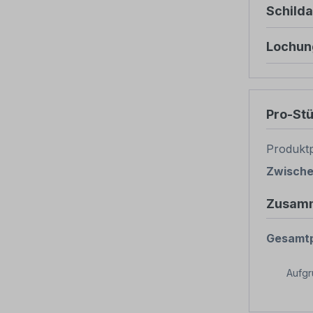
Schild
Lochun
Pro-St
Produktp
Zwisch
Zusam
Gesamtp
Aufg