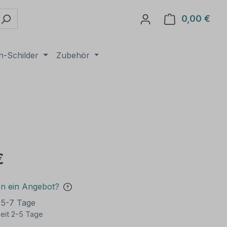
0,00 €
Ware
n-Schilder
Zubehör
€
en ein Angebot?
t 5-7 Tage
eit 2-5 Tage