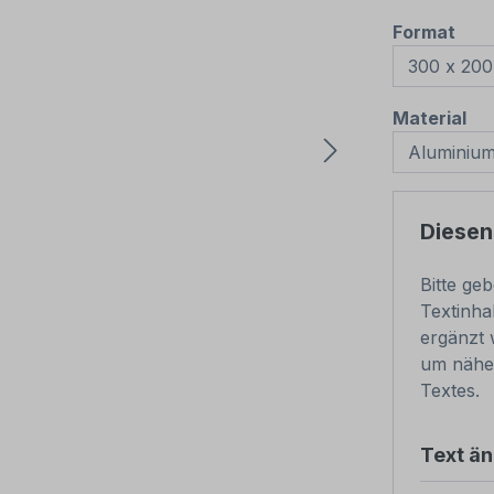
aus
Format
au
Material
Diesen
Bitte ge
Textinha
ergänzt 
um näher
Textes.
Text ä