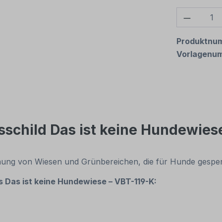
Produkt
Produktnu
Vorlagenu
schild Das ist keine Hundewies
nung von Wiesen und Grünbereichen, die für Hunde gesperr
 Das ist keine Hundewiese – VBT-119-K: