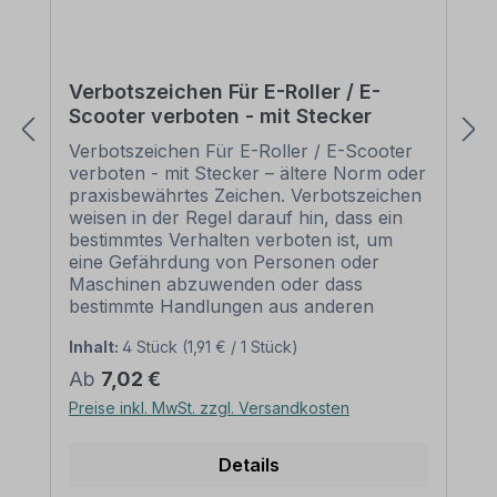
Schilderbreite, damit die Rohrschellen
nicht als unschöner/unnötiger Überstand
links und rechts des Schildes
herausragen. Bitte ermitteln Sie vor dem
Verbotszeichen Für E-Roller / E-
Erwerb von Befestigungsschellen erst den
Scooter verboten - mit Stecker
Durchmesser des Pfostens, an dem die
Schelle angebracht werden soll. Der
Verbotszeichen Für E-Roller / E-Scooter
Durchmesser der benötigten Schellen
verboten - mit Stecker – ältere Norm oder
sollte mit dem Durchmesser des Pfostens
praxisbewährtes Zeichen. Verbotszeichen
übereinstimmen. Schrauben und Muttern
weisen in der Regel darauf hin, dass ein
zur Schilderbefestigung liegen den
bestimmtes Verhalten verboten ist, um
Schellen nicht bei – diese sind Zubehör
eine Gefährdung von Personen oder
und müssen separat erworben werden –
Maschinen abzuwenden oder dass
siehe Zubehör. Diese Rohrschelle ist
bestimmte Handlungen aus anderen
nicht zur Befestigung von Schildern aus
Gründen unerwünscht sind. Merkmale
PVC-Hartschaum oder ähnlichen
Inhalt:
4 Stück
(1,91 € / 1 Stück)
des Verbotszeichens Für E-Roller / E-
Materialien geeignet. Diese Materialien sind
Scooter verboten - mit Stecker:
Regulärer Preis:
Ab
7,02 €
zu weich und könnten beim Anziehen der
Ausführung: Grundfarbe weiß, Rand und
Preise inkl. MwSt. zzgl. Versandkosten
Schrauben/Muttern beschädigt werden
Querbalken rot, Symbol schwarz
bzw. brechen. Nutzen Sie daher diese
Norm: älter oder praxisbewährt Material:
Rohrschellen nur in Verbindung mit 2 mm
Selbstklebende Folie PVC - Hartschaum
Details
Aluminiumschildern oder ähnlich harten
3 mm Aluminium 2 mm