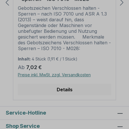
Gebotszeichen Verschlossen halten -
Sperren – nach ISO 7010 und ASR A 1.3
(2013) – weist darauf hin, dass
Gegenstände oder Maschinen vor
unbefugter Bedienung und Nutzung
gesichert werden müssen. Merkmale
des Gebotszeichens Verschlossen halten -
Sperren – ISO 7010 - M028:
Ausführung: Grundfarbe blau, Symbol
Inhalt:
4 Stück
(1,91 € / 1 Stück)
und Rand weiß Norm: nach ISO 7010 und
ASR A 1.3 (2013) Material: Selbstklebende
Regulärer Preis:
Ab
7,02 €
Folie PVC - Hartschaum 3 mm
Preise inkl. MwSt. zzgl. Versandkosten
Aluminium 2 mm Abmessungen: Ø 100
mm – Erkennungsweite bis 4 m Ø 200
mm – Erkennungsweite bis 8 m Ø 300
Details
mm – Erkennungsweite bis 12 m Ø 400
mm – Erkennungsweite bis 16 m Ø 500
mm – Erkennungsweite bis 20 m
Verpackungseinheiten: 1 Gebotszeichen
Service-Hotline
oder 1 Satz bei entsprechender
Kennzeichnung Bitte beachten Sie: Dieses
Shop Service