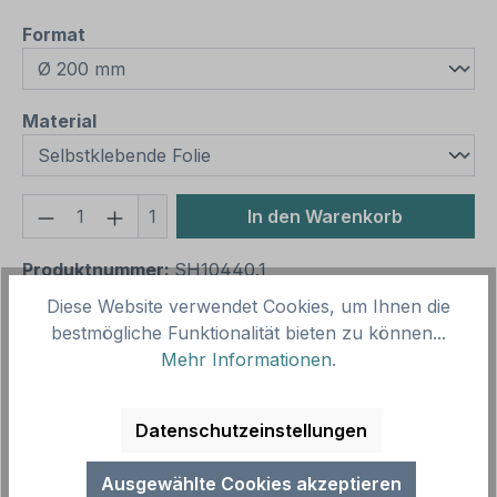
auswählen
Format
auswählen
Material
Produkt Anzahl: Gib den gewünschten We
1
In den Warenkorb
Produktnummer:
SH10440.1
Vorlagenummer:
ISO 7010 - M033
Diese Website verwendet Cookies, um Ihnen die
bestmögliche Funktionalität bieten zu können...
Mehr Informationen
.
Beschreibung
Gebotszeichen Sicherheitsbügel des Sessellifts
Datenschutzeinstellungen
öffnen – nach ISO 7010 und ASR A 1.3 (2013) –
weist darauf hin, dass der Sich…
Mehr
Ausgewählte Cookies akzeptieren