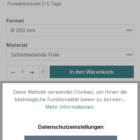
Produktionszeit 2-5 Tage
auswählen
Format
auswählen
Material
Produkt Anzahl: Gib den gewünschten We
1
In den Warenkorb
Produktnummer:
SH14159.1
Diese Website verwendet Cookies, um Ihnen die
Vorlagenummer:
GEB-92
bestmögliche Funktionalität bieten zu können...
Mehr Informationen
.
Beschreibung
Gebotszeichen Sofort aus dem Zielbereich
Datenschutzeinstellungen
entfernen 03. Gebotsschild für Wasserutschen und