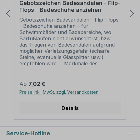
Gebotszeichen Badesandalen - Flip-
Flops - Badeschuhe anziehen
Gebotszeichen Badesandalen - Flip-Flops
- Badeschuhe anziehen – für
Schwimmbäder und Badebereiche, wo
Barfußlaufen nicht erwünscht ist, bzw.
das Tragen von Badesandalen aufgrund
möglicher Verletzungsgefahr (scharfe
Steine, eventuelle Glassplitter usw.)
empfohlen wird. Merkmale des
Gebotszeichens Badesandalen - Flip-
Flops - Badeschuhe anziehen:
Ausführung: Grundfarbe blau, Symbol
Regulärer Preis:
Ab
7,02 €
und Rand weiß Norm: praxisbewährtes
Preise inkl. MwSt. zzgl. Versandkosten
Zeichen Material: Selbstklebende Folie
Aluminium 2 mm Abmessungen (nicht in
allen Materialien erhältlich): Ø 100 mm –
Details
Erkennungsweite bis 4 m Ø 200 mm –
Erkennungsweite bis 8 m Ø 300 mm –
Erkennungsweite bis 12 m Ø 400 mm –
Erkennungsweite bis 16 m Ø 500 mm –
Service-Hotline
Erkennungsweite bis 20 m