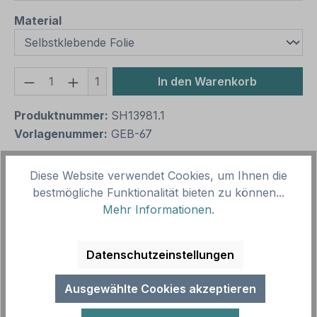
auswählen
Material
Produkt Anzahl: Gib den gewünschten We
1
In den Warenkorb
Produktnummer:
SH13981.1
Vorlagenummer:
GEB-67
Diese Website verwendet Cookies, um Ihnen die
Beschreibung
bestmögliche Funktionalität bieten zu können...
Gebotszeichen Duschen benutzen Merkmale des
Mehr Informationen
.
Gebotszeichens Duschen benutzen:
Ausführung: Grundfarbe blau, Symbol und Ran…
Datenschutzeinstellungen
Mehr
Ausgewählte Cookies akzeptieren