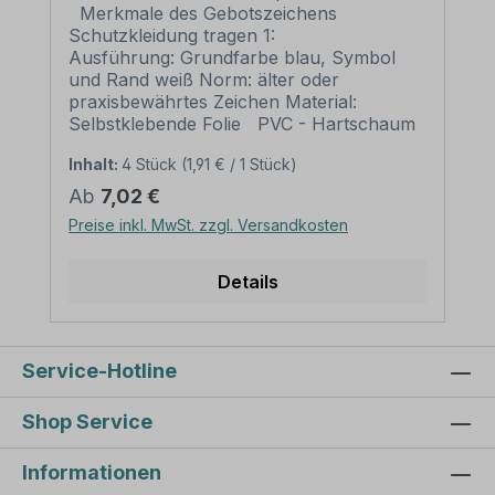
Merkmale des Gebotszeichens
Schutzkleidung tragen 1:
Ausführung: Grundfarbe blau, Symbol
und Rand weiß Norm: älter oder
praxisbewährtes Zeichen Material:
Selbstklebende Folie PVC - Hartschaum
3 mm Aluminium 2 mm Abmessungen:
Inhalt:
4 Stück
(1,91 € / 1 Stück)
Ø 100 mm – Erkennungsweite bis 4 m
Ø 200 mm – Erkennungsweite bis 8 m
Regulärer Preis:
Ab
7,02 €
Ø 300 mm – Erkennungsweite bis 12 m
Preise inkl. MwSt. zzgl. Versandkosten
Ø 400 mm – Erkennungsweite bis 16 m
Ø 500 mm – Erkennungsweite bis 20 m
Verpackungseinheiten: 1 Gebotszeichen
Details
oder 1 Satz bei entsprechender
Kennzeichnung Bitte beachten Sie: Dieses
Gebotszeichen kann bei Nach- und
Neubeschilderungen in Betrieben
Service-Hotline
verwendet werden. Existiert dieses
Gebotszeichen in einer neueren
Shop Service
Ausführung (z.B. nach ISO 7010), sollte
die neue Variante bevorzugt werden.
Informationen
Weitere Informationen zu Gebotszeichen