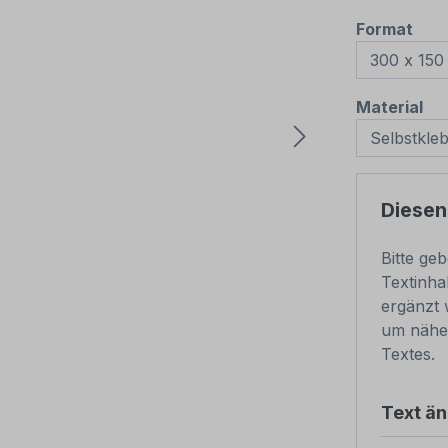
aus
Format
au
Material
Diesen
Bitte ge
Textinha
ergänzt 
um näher
Textes.
Text ä