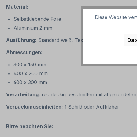
Material:
Diese Website ver
Selbstklebende Folie
Aluminium 2 mm
Dat
Ausführung:
Standard weiß, Text schwarz / blau. Alter
Abmessungen:
300 x 150 mm
400 x 200 mm
600 x 300 mm
Verarbeitung:
rechteckig beschnitten mit abgerundeten
Verpackungseinheiten:
1 Schild oder Aufkleber
Bitte beachten Sie: