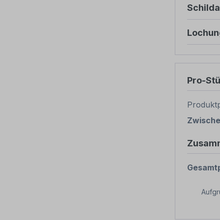
Schild
Lochun
Pro-St
Produktp
Zwisch
Zusam
Gesamtp
Aufg