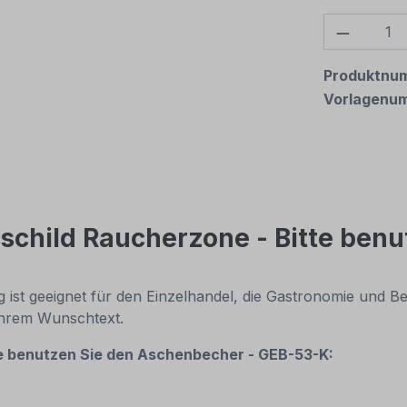
Produkt
Produktnu
Vorlagenu
schild Raucherzone - Bitte ben
ist geeignet für den Einzelhandel, die Gastronomie und Bet
 Ihrem Wunschtext.
e benutzen Sie den Aschenbecher - GEB-53-K: