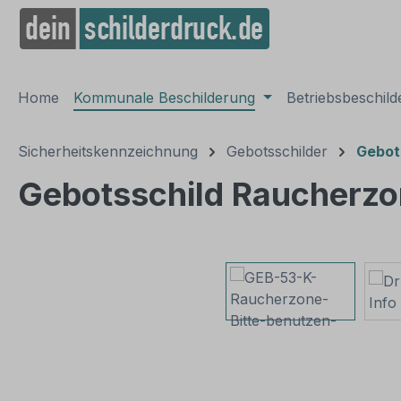
springen
Zur Hauptnavigation springen
Home
Kommunale Beschilderung
Betriebsbeschil
Sicherheitskennzeichnung
Gebotsschilder
Gebot
Gebotsschild Raucherzon
Bildergalerie überspringen