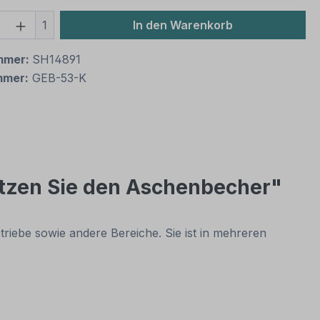
 Anzahl: Gib den gewünschten Wert ein 
1
In den Warenkorb
mmer:
SH14891
mmer:
GEB-53-K
utzen Sie den Aschenbecher"
riebe sowie andere Bereiche. Sie ist in mehreren