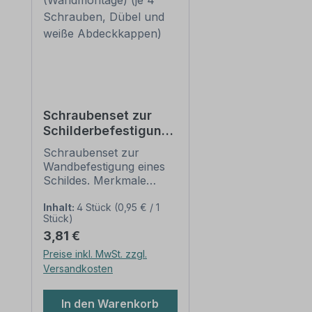
Schraubenset zur
Schilderbefestigung
(Wandmontage) (je 4
Schraubenset zur
Schrauben, Dübel
Wandbefestigung eines
und weiße
Schildes. Merkmale
Abdeckkappen)
dieses Schraubensets
zur Schilder-
Inhalt:
4 Stück
(0,95 € / 1
Stück)
Wandmontage:
Regulärer Preis:
3,81 €
Anwendung: für Schilder
aus PVC-Hartschaum,
Preise inkl. MwSt. zzgl.
ALU-Verbundmaterial
Versandkosten
und Aluminium 2 mm,
bei den der Hintergrund
In den Warenkorb
weiß ist