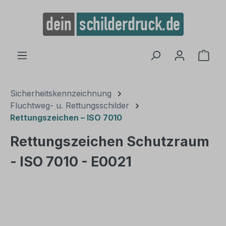
alt springen
Ware
Sicherheitskennzeichnung
Fluchtweg- u. Rettungsschilder
Rettungszeichen – ISO 7010
Rettungszeichen Schutzraum
- ISO 7010 - E0021
Bildergalerie überspringen