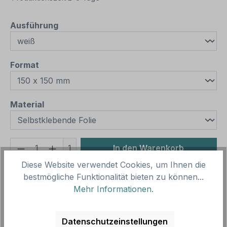
auswählen
Ausführung
auswählen
Format
auswählen
Material
Produkt Anzahl: Gib den gewünschten We
1
In den Warenkorb
Diese Website verwendet Cookies, um Ihnen die
Produktnummer:
SH10850.1
bestmögliche Funktionalität bieten zu können...
Vorlagenummer:
ISO 7010 - E021
Mehr Informationen
.
Beschreibung
Datenschutzeinstellungen