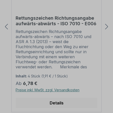
Rettungszeichen Richtungsangabe
aufwärts-abwärts - ISO 7010 - E006
Rettungszeichen Richtungsangabe
aufwärts-abwärts – nach ISO 7010 und
ASR A 1.3 (2013) – weist die
Fluchtrichtung oder den Weg zu einer
Rettungseinrichtung und sollte nur in
Verbindung mit einem weiteren
Fluchtweg- oder Rettungszeichen
verwendet werden. Merkmale des
Rettungszeichens Richtungsangabe
Inhalt:
4 Stück
(1,91 € / 1 Stück)
aufwärts-abwärts - ISO 7010 - E006:
Ausführung: weißes Symbol auf grünem
Regulärer Preis:
Ab
6,78 €
Grund Norm: nach ISO 7010 und ASR A
Preise inkl. MwSt. zzgl. Versandkosten
1.3 (2013) Material: Selbstklebende Folie
PVC - Hartschaum 3 mm Aluminium 2
mm
Details
Materialausführung: langnachleuchtend
(für den Innenbereich vorgeschrieben),