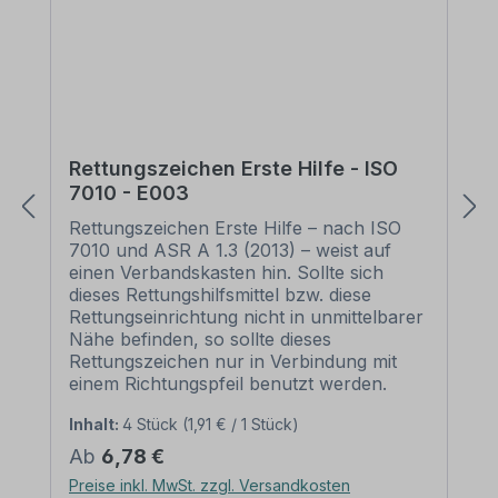
Rettungszeichen Erste Hilfe - ISO
7010 - E003
Rettungszeichen Erste Hilfe – nach ISO
7010 und ASR A 1.3 (2013) – weist auf
einen Verbandskasten hin. Sollte sich
dieses Rettungshilfsmittel bzw. diese
Rettungseinrichtung nicht in unmittelbarer
Nähe befinden, so sollte dieses
Rettungszeichen nur in Verbindung mit
einem Richtungspfeil benutzt werden.
Merkmale des Rettungszeichens Erste
Inhalt:
4 Stück
(1,91 € / 1 Stück)
Hilfe - ISO 7010 - E003:
Ausführung: weißes Symbol auf grünem
Regulärer Preis:
Ab
6,78 €
Grund Norm: nach ISO 7010 und ASR A
Preise inkl. MwSt. zzgl. Versandkosten
1.3 (2013) Material: Selbstklebende Folie