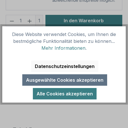
abweichende Endpreise möglich.
Produkt Anzahl: Gib den gewünschten We
1
In den Warenkorb
Diese Website verwendet Cookies, um Ihnen die
Produktnummer:
SH11026
bestmögliche Funktionalität bieten zu können...
Vorlagenummer:
BS-FW-56
Mehr Informationen
.
Beschreibung
Datenschutzeinstellungen
Brandschutzschild Feuerwehrzufahrt Tag und
Nacht freihalten. Brandschutzschilder dienen der
Ausgewählte Cookies akzeptieren
Kennzeichnung von brandschutztec…
Mehr
Alle Cookies akzeptieren