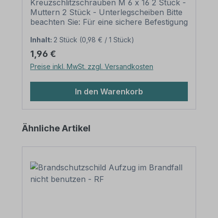
Kreuzschlitzschrauben M 6 x 16 2 Stück -
Muttern 2 Stück - Unterlegscheiben Bitte
beachten Sie: Für eine sichere Befestigung
von Schildern mit einer Höhe über 200
Inhalt:
2 Stück
(0,98 € / 1 Stück)
mm werden zwei Rohrschellen und somit
auch zwei Schraubensätze benötigt.
Regulärer Preis:
1,96 €
Preise inkl. MwSt. zzgl. Versandkosten
In den Warenkorb
Produktgalerie überspringen
Ähnliche Artikel