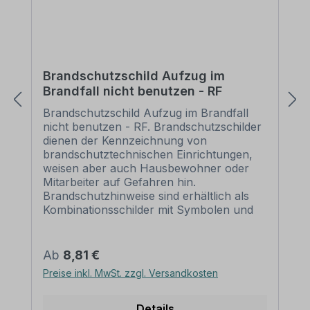
Brandschutzschild Aufzug im
Brandfall nicht benutzen - RF
Brandschutzschild Aufzug im Brandfall
nicht benutzen - RF. Brandschutzschilder
dienen der Kennzeichnung von
brandschutztechnischen Einrichtungen,
weisen aber auch Hausbewohner oder
Mitarbeiter auf Gefahren hin.
Brandschutzhinweise sind erhältlich als
Kombinationsschilder mit Symbolen und
Textinhalten oder als reine Textschilder. In
beiden Fällen vermitteln sie der Feuerwehr
und anderen Personen wichtige
Regulärer Preis:
Ab
8,81 €
Informationen in vielfälltiger Ausführung,
Preise inkl. MwSt. zzgl. Versandkosten
um im Brandfall im Gebäude oder auf
einem unübersichtlichen Gelände die
Orientierung nicht zu verlieren und
Details