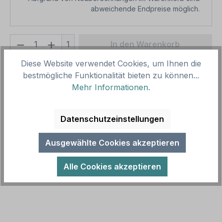
abweichende Endpreise möglich.
Produkt Anzahl: Gib den gewünschten We
1
In den Warenkorb
Diese Website verwendet Cookies, um Ihnen die
Produktnummer:
SH15514
bestmögliche Funktionalität bieten zu können...
Vorlagenummer:
SP-01-37
Mehr Informationen
.
Beschreibung
Datenschutzeinstellungen
Dieses Spielplatz-Zusatzschild mit Ihren Inhalten ist
ein Eränzungsschild zu unseren Spielplatz-,
Ausgewählte Cookies akzeptieren
Bolzplatz- und Schulhofsch…
Mehr
Alle Cookies akzeptieren