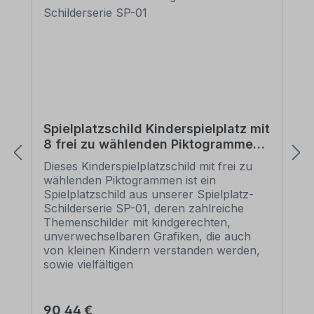
Spielplatzschild Kinderspielplatz mit
8 frei zu wählenden Piktogrammen –
Schilderserie SP-01
Dieses Kinderspielplatzschild mit frei zu
wählenden Piktogrammen ist ein
Spielplatzschild aus unserer Spielplatz-
Schilderserie SP-01, deren zahlreiche
Themenschilder mit kindgerechten,
unverwechselbaren Grafiken, die auch
von kleinen Kindern verstanden werden,
sowie vielfältigen
Individualisierungsmöglichkeiten
überzeugen. So können Sie sich aus
zahlreichen Piktogrammen ein auf Ihre
Regulärer Preis:
90,44 €