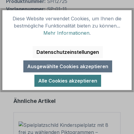
Produktnummer:
SH12725
Vorlagenummer:
SP-01-11
Diese Website verwendet Cookies, um Ihnen die
bestmögliche Funktionalität bieten zu können...
Beschreibung
Mehr Informationen
.
Dieses Spielplatz-Zusatzschild mit frei zu wählenden
Piktogrammen ist ein Eränzungsschild zu unseren
Datenschutzeinstellungen
Spielplatz-, Bolzplatz-…
Mehr
Ausgewählte Cookies akzeptieren
Alle Cookies akzeptieren
Produktgalerie überspringen
Ähnliche Artikel