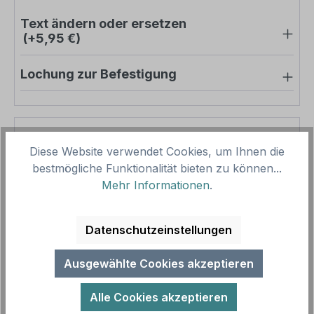
Text ändern oder ersetzen
(+5,95 €)
Lochung zur Befestigung
Pro-Stück-Aufschläge
Diese Website verwendet Cookies, um Ihnen die
bestmögliche Funktionalität bieten zu können...
Produktpreis
12,50 €
Mehr Informationen
.
Zwischensumme
12,50 €
Datenschutzeinstellungen
Zusammenfassung
Ausgewählte Cookies akzeptieren
Gesamtpreis
12,50 €
Preise inkl. MwSt. zzgl. Versandkosten
Alle Cookies akzeptieren
Aufgrund von Neuberechnungen im Warenkorb sind