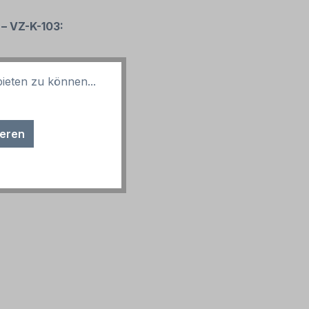
– VZ-K-103:
ieten zu können...
ieren
sind möglich.