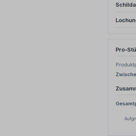
Schild
Lochun
Pro-St
Produktp
Zwisch
Zusam
Gesamtp
Aufg