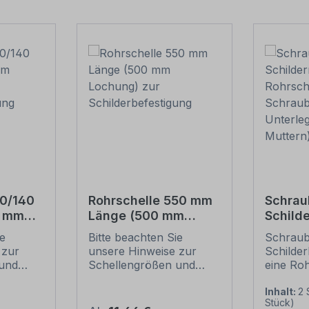
20/140
Rohrschelle 550 mm
Schrau
0 mm
Länge (500 mm
Schild
Lochung) zur
1 Rohrs
ie
Bitte beachten Sie
Schraub
tigung
Schilderbefestigung
6 Schr
 zur
unsere Hinweise zur
Schilder
Unterl
und
Schellengrößen und
eine Roh
Mutter
sicheren
Merkmal
ung
Schilderbefestigung
Schraub
Inhalt:
2 
Stück)
(weiter unten).
Schilder