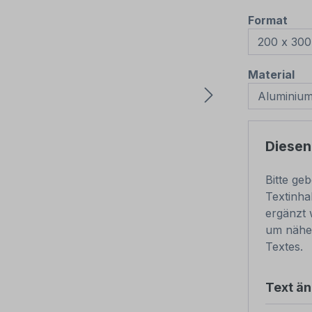
aus
Format
au
Material
Diesen
Bitte ge
Textinha
ergänzt 
um nähe
Textes.
Text ä