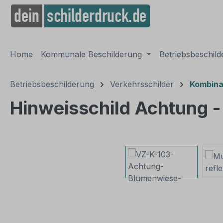
springen
Zur Hauptnavigation springen
Home
Kommunale Beschilderung
Betriebsbeschil
Betriebsbeschilderung
Verkehrsschilder
Kombina
Hinweisschild Achtung -
Bildergalerie überspringen