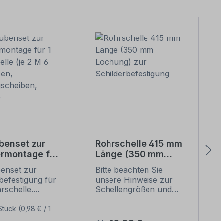
benset zur
Rohrschelle 415 mm
ermontage für
Länge (350 mm
chelle (je 2 M
Lochung) zur
enset zur
Bitte beachten Sie
auben,
Schilderbefestigung
befestigung für
unsere Hinweise zur
egscheiben,
rschelle.
Schellengrößen und
n)
e dieses
sicheren
ensets zur
Schilderbefestigung
Stück
(0,98 € / 1
befestigung:
(weiter unten).