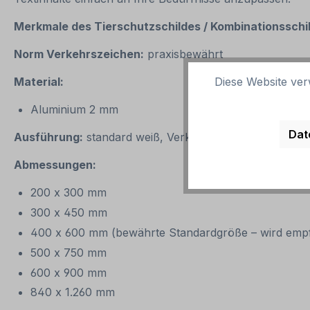
Merkmale des Tierschutzschildes / Kombinationsschi
Norm Verkehrszeichen:
praxisbewährt
Diese Website ver
Material:
Aluminium 2 mm
Dat
Ausführung:
standard weiß, Verkehrszeichen, schwarze
Abmessungen:
200 x 300 mm
300 x 450 mm
400 x 600 mm (bewährte Standardgröße – wird em
500 x 750 mm
600 x 900 mm
840 x 1.260 mm