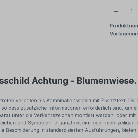
Produkt
Produktnu
Vorlagenu
sschild Achtung - Blumenwiese. 
treten verboten als Kombinationsschild mit Zusatztext. Di
, so dass zusätzliche Informationen erforderlich sind, um
eparat unter die Verkehrszeichen montiert werden, oder mi
ichen und Symbolen, ergänzt mit ein- oder mehrzeiligen T
e Beschilderung in standardisierten Ausführungen, bieten I