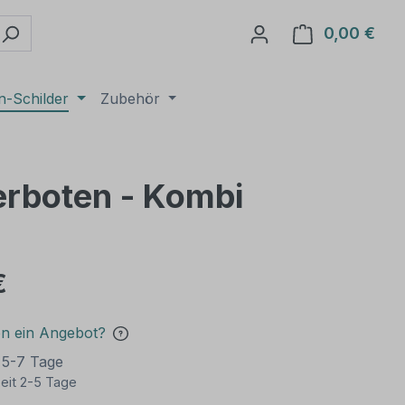
0,00 €
Ware
n-Schilder
Zubehör
erboten - Kombi
€
en ein Angebot?
t 5-7 Tage
eit 2-5 Tage