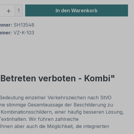
 Anzahl: Gib den gewünschten Wert ein 
1
In den Warenkorb
mmer:
SH13548
mmer:
VZ-K-103
Betreten verboten - Kombi"
e Bedeutung einzelner Verkehrszeichen nach StVO
 eine stimmige Gesamtaussage der Beschilderung zu
t Kombinationsschildern, einer häufig besseren Lösung,
extinhalten. Wir führen zahlreiche
hnen aber auch die Möglichkeit, die integrierten