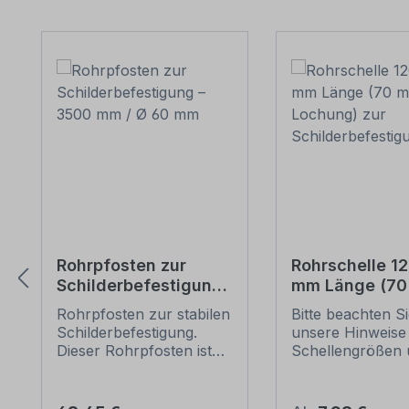
Produktgalerie überspringen
Rohrpfosten zur
Rohrschelle 1
Schilderbefestigung
mm Länge (7
– 3500 mm / Ø 60
Lochung) zur
Rohrpfosten zur stabilen
Bitte beachten S
mm
Schilderbefes
Schilderbefestigung.
unsere Hinweise
Dieser Rohrpfosten ist
Schellengrößen 
für alle Rohrschellen mit
sicheren
einem Durchmesser von
Schilderbefestig
60 mm geeignet.
(weiter unten).