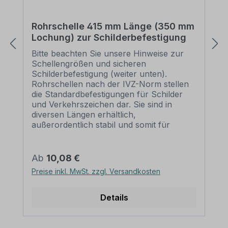
Rohrschelle 415 mm Länge (350 mm
Lochung) zur Schilderbefestigung
Bitte beachten Sie unsere Hinweise zur
Schellengrößen und sicheren
Schilderbefestigung (weiter unten).
Rohrschellen nach der IVZ-Norm stellen
die Standardbefestigungen für Schilder
und Verkehrszeichen dar. Sie sind in
diversen Längen erhältlich,
außerordentlich stabil und somit für
dauerhafte Befestigungen von
Aluminiumschildern bestens geeignet. Für
eine sichere Befestigung von Schildern mit
Regulärer Preis:
Ab
10,08 €
einer Höhe über 200 mm werden zwei
Preise inkl. MwSt. zzgl. Versandkosten
Rohrschellen benötigt. Merkmale dieser
Rohrschelle zur Schilderbefestigung:
Norm: nach IVZ Material: Stahl,
Details
feuerverzinkt Ausführung: zweiteilig zum
Verschrauben Schellenlänge: ca. 415
mm Lochung zur