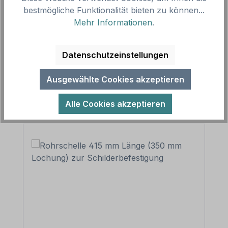
bestmögliche Funktionalität bieten zu können...
Naturschutzgebiet - Eule 02 mit Text. Tier- und
Mehr Informationen
.
Naturschutzschilder nach StVO u…
Mehr
Datenschutzeinstellungen
Ausgewählte Cookies akzeptieren
Produktgalerie überspringen
Alle Cookies akzeptieren
Zubehör