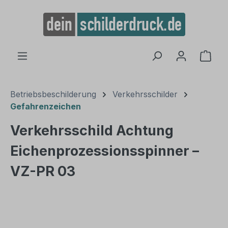
alt springen
Ware
Betriebsbeschilderung
Verkehrsschilder
Gefahrenzeichen
Verkehrsschild Achtung
Eichenprozessionsspinner –
VZ-PR 03
Bildergalerie überspringen