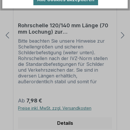
Rohrschelle 120/140 mm Länge (70
mm Lochung) zur
Schilderbefestigung
Bitte beachten Sie unsere Hinweise zur
Schellengrößen und sicheren
Schilderbefestigung (weiter unten).
Rohrschellen nach der IVZ-Norm stellen
die Standardbefestigungen für Schilder
und Verkehrszeichen dar. Sie sind in
diversen Längen erhältlich,
außerordentlich stabil und somit für
dauerhafte Befestigungen von
Aluminiumschildern bestens geeignet. Für
eine sichere Befestigung von Schildern mit
Regulärer Preis:
Ab
7,98 €
einer Höhe über 200 mm werden zwei
Preise inkl. MwSt. zzgl. Versandkosten
Rohrschellen benötigt. Merkmale dieser
Rohrschelle zur Schilderbefestigung:
Norm: nach IVZ Material: Stahl,
Details
feuerverzinkt Ausführung: zweiteilig zum