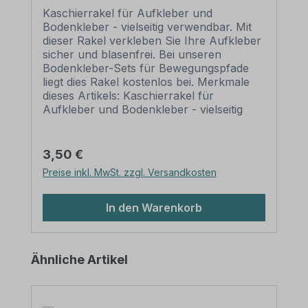
Kaschierrakel für Aufkleber und
Bodenkleber - vielseitig verwendbar. Mit
dieser Rakel verkleben Sie Ihre Aufkleber
sicher und blasenfrei. Bei unseren
Bodenkleber-Sets für Bewegungspfade
liegt dies Rakel kostenlos bei. Merkmale
dieses Artikels: Kaschierrakel für
Aufkleber und Bodenkleber - vielseitig
verwendbar Material: Kunststoff
(Farbigkeit kann variieren) Größe: 100 x
70 mm Verarbeitung: mit runden Ecken
Regulärer Preis:
3,50 €
Verpackungseinheit: 1 Kaschierrakel
Preise inkl. MwSt. zzgl. Versandkosten
Einsatzbereiche: Aufklebermontage Bitte
beachten Sie: Dieser Artikel ist als
Kaschierhilfe für laminierte Aufkleber
In den Warenkorb
oder Bodenkleber bestens geeignet. Bei
einer Verwendung von nicht laminierten
Aufklebern ist diese Rakel mit Vorsicht
Produktgalerie überspringen
Ähnliche Artikel
einzusetzen, um die Druckfarbe nicht zu
verkratzen. Abhilfe schafft hier die
Aufbringung eines festgeklebten Filz-
oder Stoffstreifens um die Rakelkante.