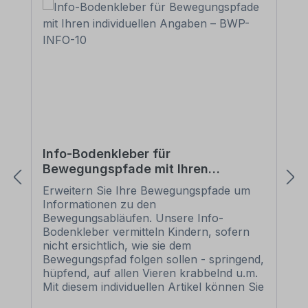
Erwerben Sie eines unserer
Bodenklebersätze für Bewegungspfade,
müssen Sie diese Rakel nicht separat
kaufen. Jedem Bodenklebersatz für
Bewegungspfade liegt eine Rakel
kostenlos bei.
Info-Bodenkleber für
Bewegungspfade mit Ihren
individuellen Angaben – BWP-INFO-
Erweitern Sie Ihre Bewegungspfade um
10
Informationen zu den
Bewegungsabläufen. Unsere Info-
Bodenkleber vermitteln Kindern, sofern
nicht ersichtlich, wie sie dem
Bewegungspfad folgen sollen - springend,
hüpfend, auf allen Vieren krabbelnd u.m.
Mit diesem individuellen Artikel können Sie
Info-Bodenkleber mit Ihren individuellen