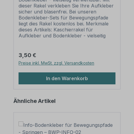
dieser Rakel verkleben Sie Ihre Aufkleber
sicher und blasenfrei. Bei unseren
Bodenkleber-Sets für Bewegungspfade
liegt dies Rakel kostenlos bei. Merkmale
dieses Artikels: Kaschierrakel für
Aufkleber und Bodenkleber - vielseitig
verwendbar Material: Kunststoff
(Farbigkeit kann variieren) Größe: 100 x
70 mm Verarbeitung: mit runden Ecken
Regulärer Preis:
3,50 €
Verpackungseinheit: 1 Kaschierrakel
Preise inkl. MwSt. zzgl. Versandkosten
Einsatzbereiche: Aufklebermontage Bitte
beachten Sie: Dieser Artikel ist als
Kaschierhilfe für laminierte Aufkleber
In den Warenkorb
oder Bodenkleber bestens geeignet. Bei
einer Verwendung von nicht laminierten
Aufklebern ist diese Rakel mit Vorsicht
Produktgalerie überspringen
Ähnliche Artikel
einzusetzen, um die Druckfarbe nicht zu
verkratzen. Abhilfe schafft hier die
Aufbringung eines festgeklebten Filz-
oder Stoffstreifens um die Rakelkante.
Erwerben Sie eines unserer
Bodenklebersätze für Bewegungspfade,