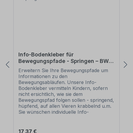
müssen Sie diese Rakel nicht separat
kaufen. Jedem Bodenklebersatz für
Bewegungspfade liegt eine Rakel
kostenlos bei.
Info-Bodenkleber für
Bewegungspfade - Springen – BWP-
INFO-02
Erweitern Sie Ihre Bewegungspfade um
Informationen zu den
Bewegungsabläufen. Unsere Info-
Bodenkleber vermitteln Kindern, sofern
nicht ersichtlich, wie sie dem
Bewegungspfad folgen sollen - springend,
hüpfend, auf allen Vieren krabbelnd u.m.
Sie wünschen individuelle Info-
Bodenkleber mit individuellen
Informationen? Nutzen Sie den
entsprechenden Artikel. Wir setzen Ihre
Regulärer Preis:
17,37 €