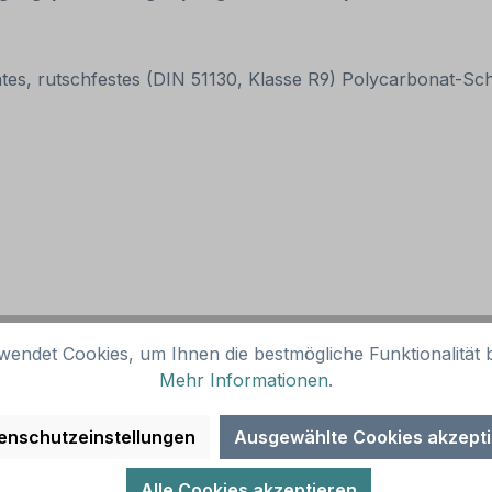
ntes, rutschfestes (DIN 51130, Klasse R9) Polycarbonat-S
eiche in Kindergärten, Schulen und Freizeiteinrichtungen
wendet Cookies, um Ihnen die bestmögliche Funktionalität b
Mehr Informationen
.
enschutzeinstellungen
Ausgewählte Cookies akzept
 sind für alle glatten Böden (gegossen oder fest mit dem
ntergründe frei von jeglichen Trennmitteln sind wie Staub, 
Alle Cookies akzeptieren