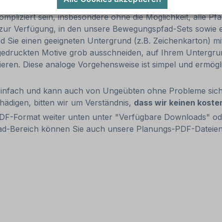
.
liziert sein, insbesondere ohne die Möglichkeit, alle Pfa
n zur Verfügung, in den unsere Bewegungspfad-Sets sowie 
 Sie einen geeigneten Untergrund (z.B. Zeichenkarton) mi
gedruckten Motive grob ausschneiden, auf Ihrem Untergrund
ixieren. Diese analoge Vorgehensweise ist simpel und ermö
infach und kann auch von Ungeübten ohne Probleme siche
ädigen, bitten wir um Verständnis,
dass wir keinen koste
PDF-Format weiter unten unter "Verfügbare Downloads" o
d-Bereich können Sie auch unsere Planungs-PDF-Dateien