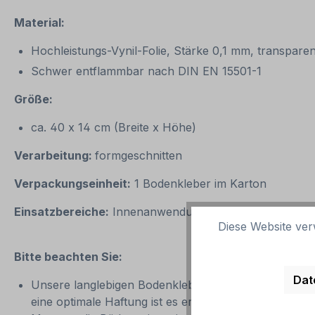
Material:
Hochleistungs-Vynil-Folie, Stärke 0,1 mm, transpare
Schwer entflammbar nach DIN EN 15501-1
Größe:
ca. 40 x 14 cm (Breite x Höhe)
Verarbeitung:
formgeschnitten
Verpackungseinheit:
1 Bodenkleber im Karton
Einsatzbereiche:
Innenanwendung – Flure und freie Ber
Diese Website ver
Bitte beachten Sie:
Dat
Unsere langlebigen Bodenkleber für Bewegungspfade
eine optimale Haftung ist es erforderlich, dass die U