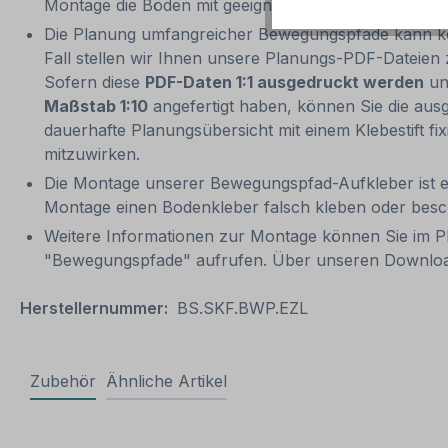
Montage die Böden mit geeigneten Reinigungsmitteln
Die Planung umfangreicher Bewegungspfade kann komp
Fall stellen wir Ihnen unsere Planungs-PDF-Dateie
Sofern diese
PDF-Daten 1:1 ausgedruckt werden
und
Maßstab 1:10
angefertigt haben, können Sie die aus
dauerhafte Planungsübersicht mit einem Klebestift f
mitzuwirken.
Die Montage unserer Bewegungspfad-Aufkleber ist e
Montage einen Bodenkleber falsch kleben oder besch
Weitere Informationen zur Montage können Sie im 
"Bewegungspfade" aufrufen. Über unseren Downloa
Herstellernummer:
BS.SKF.BWP.EZL
Zubehör
Ähnliche Artikel
Produktgalerie überspringen