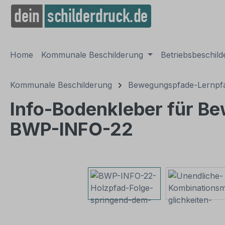
springen
Zur Hauptnavigation springen
Home
Kommunale Beschilderung
Betriebsbeschil
Kommunale Beschilderung
Bewegungspfade-Lernpfa
Info-Bodenkleber für B
BWP-INFO-22
Bildergalerie überspringen