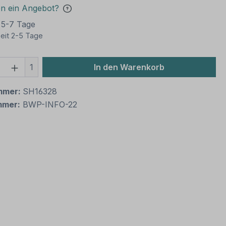
en ein Angebot?
t 5-7 Tage
eit 2-5 Tage
 Anzahl: Gib den gewünschten Wert ein 
1
In den Warenkorb
mmer:
SH16328
mmer:
BWP-INFO-22