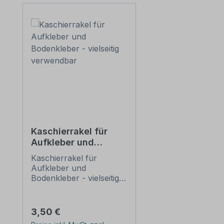
Kaschierrakel für
Aufkleber und
Bodenkleber -
Kaschierrakel für
vielseitig
Aufkleber und
verwendbar
Bodenkleber - vielseitig
verwendbar. Mit dieser
Rakel verkleben Sie Ihre
Aufkleber sicher und
Regulärer Preis:
3,50 €
blasenfrei. Bei unseren