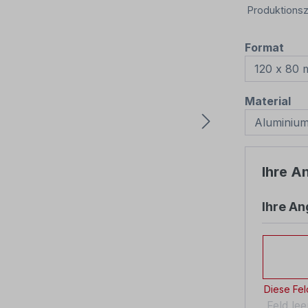
Produktionsz
aus
Format
au
Material
Ihre A
Ihre A
Ihre An
Diese Feld
Feld le