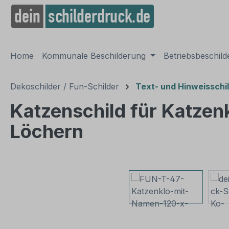
springen
Zur Hauptnavigation springen
Home
Kommunale Beschilderung
Betriebsbeschil
Dekoschilder / Fun-Schilder
Text- und Hinweisschi
Katzenschild für Katzen
Löchern
Bildergalerie überspringen