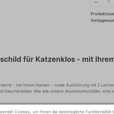
Produkt
Produktnu
Vorlagenu
child für Katzenklos - mit Ihr
orts - mit Ihrem Namen – ovale Ausführung mit 2 Löchern.
nd Geschenkidee. Wie alle unsere Aluminiumschilder, sind a
hrem Namen – ovale Ausführung mit 2 Löchern – FUN-T-47
wendet Cookies, um Ihnen die bestmögliche Funktionalität b