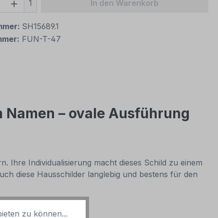
 Anzahl: Gib den gewünschten Wert ein 
1
In den Warenkorb
mmer:
SH15689.1
mmer:
FUN-T-47
em Namen – ovale Ausführung
 Ihre Individualisierung macht dieses Schild zu einem
uch diese Hausschilder langlebig und bestens für den
:
ieten zu können...