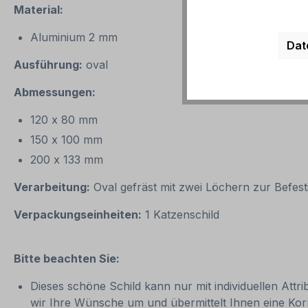
Material:
Aluminium 2 mm
Dat
Ausführung:
oval
Abmessungen:
120 x 80 mm
150 x 100 mm
200 x 133 mm
Verarbeitung:
Oval gefräst mit zwei Löchern zur Befes
Verpackungseinheiten:
1 Katzenschild
Bitte beachten Sie:
Dieses schöne Schild kann nur mit individuellen Attr
wir Ihre Wünsche um und übermittelt Ihnen eine Korrek