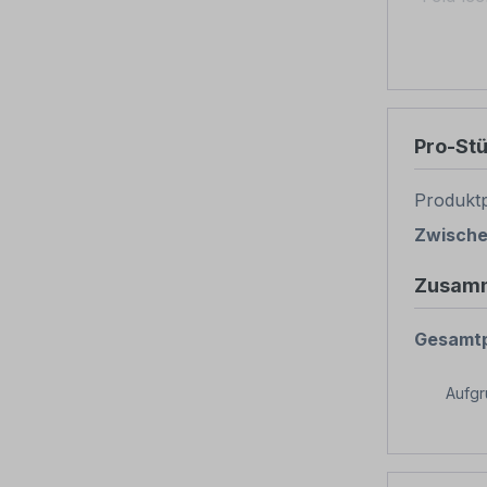
Pro-St
Produktp
Zwisch
Zusam
Gesamtp
Aufg