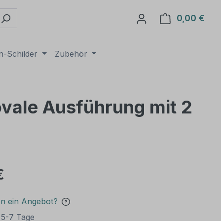
0,00 €
Ware
n-Schilder
Zubehör
ovale Ausführung mit 2
€
en ein Angebot?
t 5-7 Tage