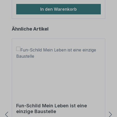
gesenkt werden, um die Schraubenköpfe
aufzunehmen. Nach der Senkung müssen
In den Warenkorb
die Schraubenköpfe bündig mit dem
Schild abschließen. Die weißen Kappen
werden einfach aufgesteckt und
Produktgalerie überspringen
Ähnliche Artikel
verbergen so für eine gefällige
Erscheinung den Schraubenkopf.
Fun-Schild Mein Leben ist eine
einzige Baustelle