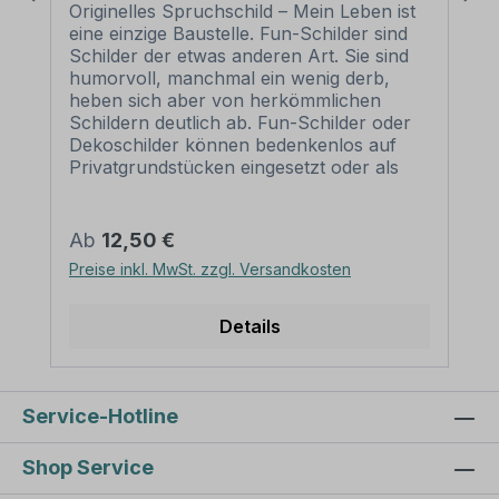
Originelles Spruchschild – Mein Leben ist
eine einzige Baustelle. Fun-Schilder sind
Schilder der etwas anderen Art. Sie sind
humorvoll, manchmal ein wenig derb,
heben sich aber von herkömmlichen
Schildern deutlich ab. Fun-Schilder oder
Dekoschilder können bedenkenlos auf
Privatgrundstücken eingesetzt oder als
originelles Geschenk weitergegeben
werden. Unsere Fun-Schilder sind als
Standardschilder oder in einer
Regulärer Preis:
Ab
12,50 €
individualisierten Ausführung erhältlich.
Preise inkl. MwSt. zzgl. Versandkosten
Merkmale des Fun-Schildes /
Dekoschildes Mein Leben ist eine einzige
Baustelle - FUN-T-10 Ausführung: -
Details
Material: Aluminium 2 mm
Abmessungen: 200 x 300 mm 300 x 450
mm 400 x 600 mm 500 x 750 mm 600
x 900 mm Verarbeitung: rechteckig
Service-Hotline
beschnitten mit abgerundeten Ecken
Verpackungseinheiten: 1 Fun-Schild Bitte
Shop Service
beachten Sie: Dieses originelle Fun-Schild