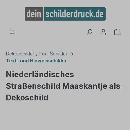
alt springen
Ware
Dekoschilder / Fun-Schilder
Text- und Hinweisschilder
Niederländisches
Straßenschild Maaskantje als
Dekoschild
Bildergalerie überspringen