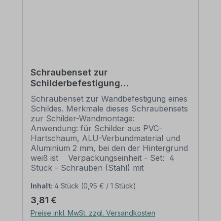
Schraubenset zur
Schilderbefestigung
(Wandmontage) (je 4 Schrauben,
Schraubenset zur Wandbefestigung eines
Dübel und weiße Abdeckkappen)
Schildes. Merkmale dieses Schraubensets
zur Schilder-Wandmontage:
Anwendung: für Schilder aus PVC-
Hartschaum, ALU-Verbundmaterial und
Aluminium 2 mm, bei den der Hintergrund
weiß ist Verpackungseinheit - Set: 4
Stück - Schrauben (Stahl) mit
Senkfrästaschenkopf mit
Inhalt:
4 Stück
(0,95 € / 1 Stück)
Kopflochbohrung (AW-Antrieb) 4 Stück
- passende Kunststoffdübel 4 Stück -
Regulärer Preis:
3,81 €
Abdeckkappen in weiß, Ø 12 mm Bitte
Preise inkl. MwSt. zzgl. Versandkosten
beachten Sie: Die Schilderlöcher sollten