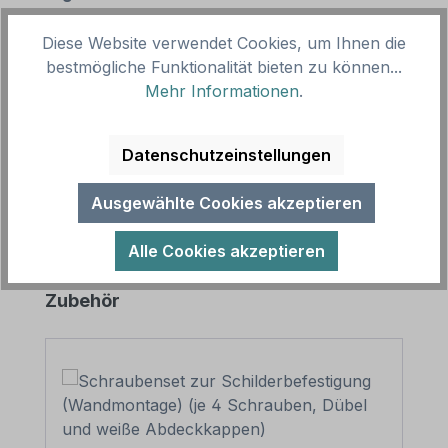
Diese Website verwendet Cookies, um Ihnen die
Beschreibung
bestmögliche Funktionalität bieten zu können...
Mehr Informationen
.
Niederländisches Straßenschild Maaskantje als
Dekoschild in drei Größen. Merkmale des
Niederländischen Straßenschildes Maask…
Mehr
Datenschutzeinstellungen
Ausgewählte Cookies akzeptieren
Alle Cookies akzeptieren
Produktgalerie überspringen
Zubehör