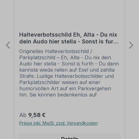
Halteverbotsschild Eh, Alta - Du nix
dein Audo hier stella - Sonst is furth
- Du dann kannsta wieda reiten auf
Originelles Halteverbotsschild /
Esel und zahlta Strafe
Parkplatzschild – Eh, Alta - Du nix dein
Audo hier stella - Sonst is furth - Du dann
kannsta wieda reiten auf Esel und zahlta
Strafe. Lustige Halteverbotsschilder und
Parkplatzschilder weisen auf einer
humorvollen Art auf ein Parkvergehen
hin. Sie können bedenkenlos auf
Privatgrundstücken eingesetzt oder als
originelles Geschenk weitergegeben
werden. Unsere Halteverbotshinweise
Regulärer Preis:
Ab
9,58 €
sind als Standardschilder oder in einer
Preise inkl. MwSt. zzgl. Versandkosten
individualisierten Ausführung erhältlich.
Merkmale des Fun - Schildes /
Halteverbotsschildes Parkplatzschild – Eh,
Details