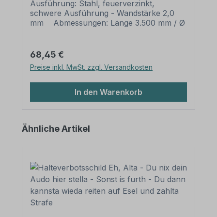
Ausführung: Stahl, feuerverzinkt,
schwere Ausführung - Wandstärke 2,0
mm Abmessungen: Länge 3.500 mm / Ø
60 mm Verpackungseinheiten: 1
Rohrpfosten mit Rohrkappe und Erdanker
Bitte beachten Sie: Für einen sicheren
Regulärer Preis:
68,45 €
Stand muß der Pfosten mindestens 50 cm
Preise inkl. MwSt. zzgl. Versandkosten
tief im Erdreich einbetoniert werden.
In den Warenkorb
Produktgalerie überspringen
Ähnliche Artikel