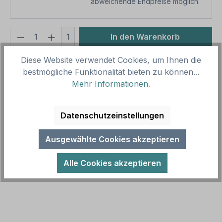
abweichende Endpreise möglich.
Produkt Anzahl: Gib den gewünschten We
1
In den Warenkorb
Diese Website verwendet Cookies, um Ihnen die
Produktnummer:
SH12696.1
bestmögliche Funktionalität bieten zu können...
Vorlagenummer:
SK-W-03
Mehr Informationen
.
Beschreibung
Datenschutzeinstellungen
Lustiges Schild – Gesundheitshinweis - Vermeiden
Sie einseitige Belastung. Kaufen Sie immer zwei
Ausgewählte Cookies akzeptieren
Kästen. Fun-Schilder sind S…
Mehr
Alle Cookies akzeptieren